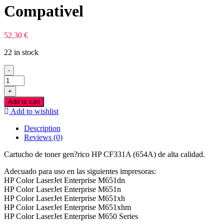
Compativel
52,30
€
22 in stock
-
HP
CF331A
+
Azul
Add to cart
Toner
Add to wishlist
Compativel
quantity
Description
Reviews (0)
Cartucho de toner gen?rico HP CF331A (654A) de alta calidad.
Adecuado para uso en las siguientes impresoras:
HP Color LaserJet Enterprise M651dn
HP Color LaserJet Enterprise M651n
HP Color LaserJet Enterprise M651xh
HP Color LaserJet Enterprise M651xhm
HP Color LaserJet Enterprise M650 Series