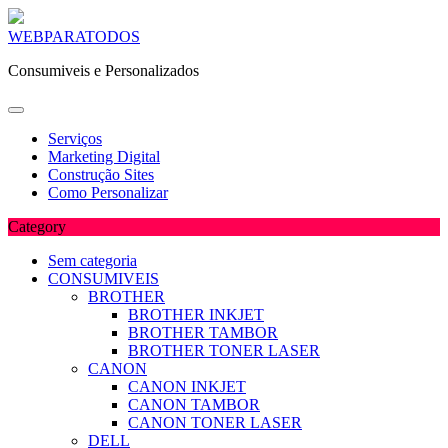
Skip
WEBPARATODOS
to
Consumiveis e Personalizados
content
Serviços
Marketing Digital
Construção Sites
Como Personalizar
Category
Sem categoria
CONSUMIVEIS
BROTHER
BROTHER INKJET
BROTHER TAMBOR
BROTHER TONER LASER
CANON
CANON INKJET
CANON TAMBOR
CANON TONER LASER
DELL