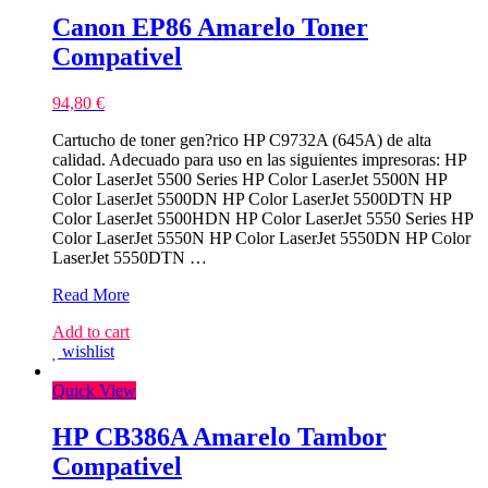
Canon EP86 Amarelo Toner
Compativel
94,80
€
Cartucho de toner gen?rico HP C9732A (645A) de alta
calidad. Adecuado para uso en las siguientes impresoras: HP
Color LaserJet 5500 Series HP Color LaserJet 5500N HP
Color LaserJet 5500DN HP Color LaserJet 5500DTN HP
Color LaserJet 5500HDN HP Color LaserJet 5550 Series HP
Color LaserJet 5550N HP Color LaserJet 5550DN HP Color
LaserJet 5550DTN …
Canon
Read More
EP86
Add to cart
Amarelo
wishlist
Toner
Compativel
Quick View
HP CB386A Amarelo Tambor
Compativel