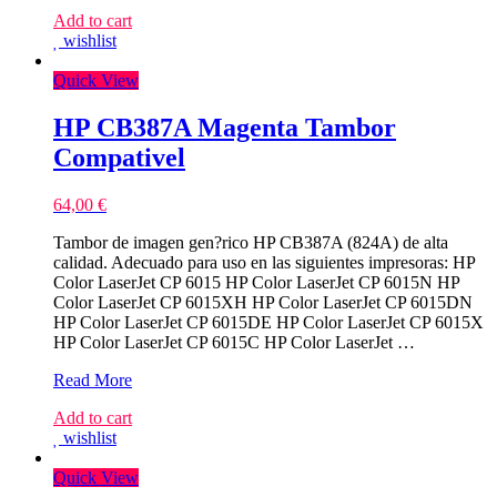
Add to cart
wishlist
Quick View
HP CB387A Magenta Tambor
Compativel
64,00
€
Tambor de imagen gen?rico HP CB387A (824A) de alta
calidad. Adecuado para uso en las siguientes impresoras: HP
Color LaserJet CP 6015 HP Color LaserJet CP 6015N HP
Color LaserJet CP 6015XH HP Color LaserJet CP 6015DN
HP Color LaserJet CP 6015DE HP Color LaserJet CP 6015X
HP Color LaserJet CP 6015C HP Color LaserJet …
HP
Read More
CB387A
Add to cart
Magenta
wishlist
Tambor
Compativel
Quick View