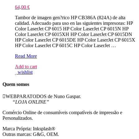
64,00
€
Tambor de imagen gen?rico HP CB386A (824A) de alta
calidad. Adecuado para uso en las siguientes impresoras: HP
Color LaserJet CP 6015 HP Color LaserJet CP 6015N HP
Color LaserJet CP 6015XH HP Color LaserJet CP 6015DN
HP Color LaserJet CP 6015DE HP Color LaserJet CP 6015X
HP Color LaserJet CP 6015C HP Color LaserJet …
HP
Read More
CB386A
Add to cart
Amarelo
wishlist
Tambor
Compativel
Quem somos
WEBPARATODOS de Nuno Gaspar.
“LOJA ONLINE”
Comércio Online de consumíveis compatíveis de impressão e
Personalizados.
Marca Própria: Inksplash®
Outras marcas: G&G, OEM.