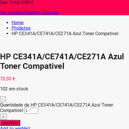
Sub Total
0,00
€
Ver carrinho
Finalizar compras
Home
Produtos
HP CE341A/CE741A/CE271A Azul Toner Compativel
HP CE341A/CE741A/CE271A Azul
Toner Compativel
73,50
€
102 em stock
-
Quantidade de HP CE341A/CE741A/CE271A Azul Toner
Compativel
+
Adicionar
Add to wishlist