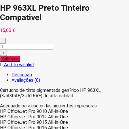
HP 963XL Preto Tinteiro
Compativel
15,00
€
-
Quantidade
de
+
HP
Adicionar
963XL
Add to wishlist
Preto
Tinteiro
Descrição
Compativel
Avaliações (0)
Cartucho de tinta pigmentada gen?rico HP 963XL
(3JA30AE/3JA26AE) de alta calidad.
Adecuado para uso en las siguientes impresoras:
HP OfficeJet Pro 9010 All-in-One
HP OfficeJet Pro 9012 All-in-One
HP OfficeJet Pro 9015 All-in-One
HP OfficeJet Pro 9016 All-in-One