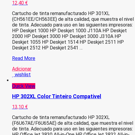
12,40
€
Cartucho de tinta remanufacturado HP 301XL
(CH561EE/CH563EE) de alta calidad, que muestra el nivel
de tinta. Adecuado para uso en las siguientes impresoras:
HP Deskjet 1000 HP Deskjet 1000 J110A HP Deskjet
2000 HP Deskjet 3000 HP Deskjet 3000 J310A HP
Deskjet 1055 HP Deskjet 1514 HP Deskjet 2511 HP
Deskjet 2512 HP Deskjet 2541 …
HP
Read More
301XL
Adicionar
Preto
wishlist
Tinteiro
Compativel
Quick View
HP 302XL Color Tinteiro Compativel
13,10
€
Cartucho de tinta remanufacturado HP 302XL
(F6U67AE/F6U65AE) de alta calidad, que muestra el nivel
de tinta. Adecuado para uso en las siguientes impresoras:
HP OfficeJet 3830 All-in-One HP OfficeJet 3832 All-in-