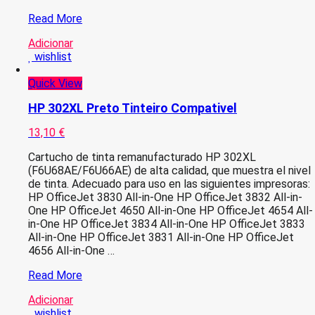
HP
Read More
336
Adicionar
Preto
wishlist
Tinteiro
Compativel
Quick View
HP 302XL Preto Tinteiro Compativel
13,10
€
Cartucho de tinta remanufacturado HP 302XL
(F6U68AE/F6U66AE) de alta calidad, que muestra el nivel
de tinta. Adecuado para uso en las siguientes impresoras:
HP OfficeJet 3830 All-in-One HP OfficeJet 3832 All-in-
One HP OfficeJet 4650 All-in-One HP OfficeJet 4654 All-
in-One HP OfficeJet 3834 All-in-One HP OfficeJet 3833
All-in-One HP OfficeJet 3831 All-in-One HP OfficeJet
4656 All-in-One …
HP
Read More
302XL
Adicionar
Preto
wishlist
Tinteiro