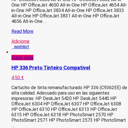
One HP OfficeJet 4650 All-in-One HP OfficeJet 4654 All-
in-One HP OfficeJet 3834 All-in-One HP OfficeJet 3833
All-in-One HP OfficeJet 3831 All-in-One HP OfficeJet
4656 All-in-One …
HP
Read More
302XL
Adicionar
Color
wishlist
Tinteiro
Compativel
Quick View
HP 336 Preto Tinteiro Compativel
4,50
€
Cartucho de tinta remanufacturado HP 336 (C9362EE) de
alta calidad. Adecuado para uso en las siguientes
impresoras: HP DeskJet 5420 HP DeskJet 5440 HP
OfficeJet 6304 HP OfficeJet 6307 HP OfficeJet 6308
HP OfficeJet 6310 HP OfficeJet 6313 HP OfficeJet
6315 HP OfficeJet 6318 HP PhotoSmart 2570 HP
PhotoSmart 2571 HP PhotoSmart 2573 HP PhotoSmart
…