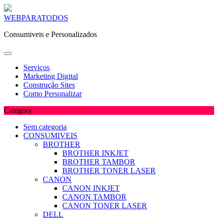
Skip
WEBPARATODOS
to
Consumiveis e Personalizados
content
Serviços
Marketing Digital
Construção Sites
Como Personalizar
Category
Sem categoria
CONSUMIVEIS
BROTHER
BROTHER INKJET
BROTHER TAMBOR
BROTHER TONER LASER
CANON
CANON INKJET
CANON TAMBOR
CANON TONER LASER
DELL