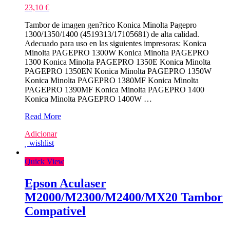
23,10
€
Tambor de imagen gen?rico Konica Minolta Pagepro
1300/1350/1400 (4519313/17105681) de alta calidad.
Adecuado para uso en las siguientes impresoras: Konica
Minolta PAGEPRO 1300W Konica Minolta PAGEPRO
1300 Konica Minolta PAGEPRO 1350E Konica Minolta
PAGEPRO 1350EN Konica Minolta PAGEPRO 1350W
Konica Minolta PAGEPRO 1380MF Konica Minolta
PAGEPRO 1390MF Konica Minolta PAGEPRO 1400
Konica Minolta PAGEPRO 1400W …
Konica
Read More
Minolta
Adicionar
PagePro
wishlist
1300/1350/1400
Tambor
Quick View
Compativel
Epson Aculaser
M2000/M2300/M2400/MX20 Tambor
Compativel