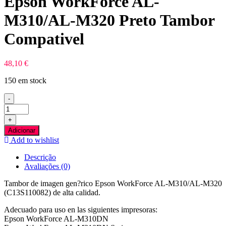
Epson WorkForce AL-
M310/AL-M320 Preto Tambor
Compativel
48,10
€
150 em stock
-
Quantidade
de
+
Epson
Adicionar
WorkForce
Add to wishlist
AL-
M310/AL-
Descrição
M320
Avaliações (0)
Preto
Tambor
Tambor de imagen gen?rico Epson WorkForce AL-M310/AL-M320
Compativel
(C13S110082) de alta calidad.
Adecuado para uso en las siguientes impresoras:
Epson WorkForce AL-M310DN