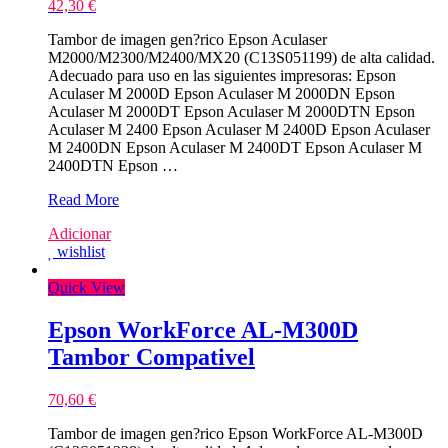
42,30
€
Tambor de imagen gen?rico Epson Aculaser
M2000/M2300/M2400/MX20 (C13S051199) de alta calidad.
Adecuado para uso en las siguientes impresoras: Epson
Aculaser M 2000D Epson Aculaser M 2000DN Epson
Aculaser M 2000DT Epson Aculaser M 2000DTN Epson
Aculaser M 2400 Epson Aculaser M 2400D Epson Aculaser
M 2400DN Epson Aculaser M 2400DT Epson Aculaser M
2400DTN Epson …
Epson
Read More
Aculaser
Adicionar
M2000/M2300/M2400/MX20
wishlist
Tambor
Compativel
Quick View
Epson WorkForce AL-M300D
Tambor Compativel
70,60
€
Tambor de imagen gen?rico Epson WorkForce AL-M300D