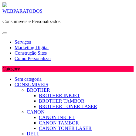
Skip
WEBPARATODOS
to
Consumiveis e Personalizados
content
Serviços
Marketing Digital
Construção Sites
Como Personalizar
Category
Sem categoria
CONSUMIVEIS
BROTHER
BROTHER INKJET
BROTHER TAMBOR
BROTHER TONER LASER
CANON
CANON INKJET
CANON TAMBOR
CANON TONER LASER
DELL