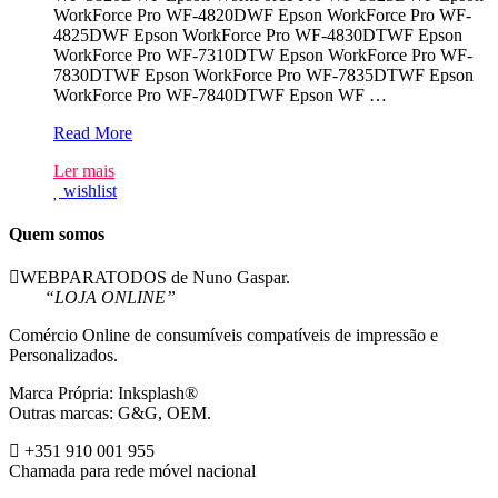
WorkForce Pro WF-4820DWF Epson WorkForce Pro WF-
4825DWF Epson WorkForce Pro WF-4830DTWF Epson
WorkForce Pro WF-7310DTW Epson WorkForce Pro WF-
7830DTWF Epson WorkForce Pro WF-7835DTWF Epson
WorkForce Pro WF-7840DTWF Epson WF …
Epson
Read More
405XL
Ler mais
Azul
wishlist
Tinteiro
Compativel
Quem somos
WEBPARATODOS de Nuno Gaspar.
“LOJA ONLINE”
Comércio Online de consumíveis compatíveis de impressão e
Personalizados.
Marca Própria: Inksplash®
Outras marcas: G&G, OEM.
+351 910 001 955
Chamada para rede móvel nacional