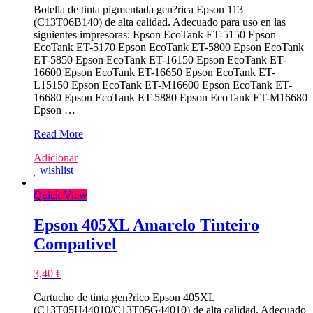
Botella de tinta pigmentada gen?rica Epson 113
(C13T06B140) de alta calidad. Adecuado para uso en las
siguientes impresoras: Epson EcoTank ET-5150 Epson
EcoTank ET-5170 Epson EcoTank ET-5800 Epson EcoTank
ET-5850 Epson EcoTank ET-16150 Epson EcoTank ET-
16600 Epson EcoTank ET-16650 Epson EcoTank ET-
L15150 Epson EcoTank ET-M16600 Epson EcoTank ET-
16680 Epson EcoTank ET-5880 Epson EcoTank ET-M16680
Epson …
Epson
Read More
113
Adicionar
Preto
wishlist
Frasco
Tinta
Quick View
Compativel
Epson 405XL Amarelo Tinteiro
Compativel
3,40
€
Cartucho de tinta gen?rico Epson 405XL
(C13T05H44010/C13T05G44010) de alta calidad. Adecuado