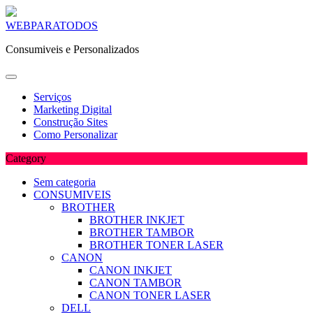
Skip
WEBPARATODOS
to
Consumiveis e Personalizados
content
Serviços
Marketing Digital
Construção Sites
Como Personalizar
Category
Sem categoria
CONSUMIVEIS
BROTHER
BROTHER INKJET
BROTHER TAMBOR
BROTHER TONER LASER
CANON
CANON INKJET
CANON TAMBOR
CANON TONER LASER
DELL