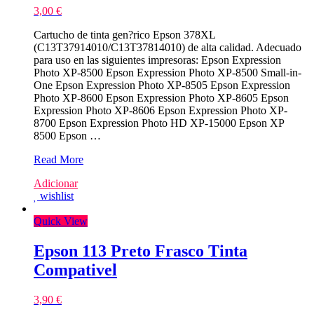
3,00
€
Cartucho de tinta gen?rico Epson 378XL
(C13T37914010/C13T37814010) de alta calidad. Adecuado
para uso en las siguientes impresoras: Epson Expression
Photo XP-8500 Epson Expression Photo XP-8500 Small-in-
One Epson Expression Photo XP-8505 Epson Expression
Photo XP-8600 Epson Expression Photo XP-8605 Epson
Expression Photo XP-8606 Epson Expression Photo XP-
8700 Epson Expression Photo HD XP-15000 Epson XP
8500 Epson …
Epson
Read More
378XL
Adicionar
Preto
wishlist
Tinteiro
Compativel
Quick View
Epson 113 Preto Frasco Tinta
Compativel
3,90
€