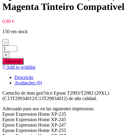
Magenta Tinteiro Compativel
0,80
€
150 em stock
-
Quantidade
de
+
Epson
Adicionar
T2993/T2983
Add to wishlist
(29XL)
Magenta
Descrição
Tinteiro
Avaliações (0)
Compativel
Cartucho de tinta gen?rico Epson T2993/T2983 (29XL)
(C13T29934012/C13T29834012) de alta calidad.
Adecuado para uso en las siguientes impresoras:
Epson Expression Home XP-235
Epson Expression Home XP-245
Epson Expression Home XP-247
Epson Expression Home XP-255