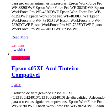
para uso en las siguientes impresoras: Epson WorkForce Pro
WF-3820DWF Epson WorkForce Pro WF-3825DWF Epson
WorkForce Pro WF-4820DWF Epson WorkForce Pro WF-
4825DWF Epson WorkForce Pro WF-4830DTWF Epson
WorkForce Pro WF-7310DTW Epson WorkForce Pro WF-
7830DTWF Epson WorkForce Pro WF-7835DTWF Epson
WorkForce Pro WF-7840DTWF Epson WF …
Epson
Read More
405XL
Ler mais
Amarelo
wishlist
Tinteiro
Compativel
Quick View
Epson 405XL Azul Tinteiro
Compativel
3,40
€
Cartucho de tinta gen?rico Epson 405XL
(C13T05H24010/C13T05G24010) de alta calidad. Adecuado
para uso en las siguientes impresoras: Epson WorkForce Pro
WF-3820DWF Epson WorkForce Pro WF-3825DWF Epson