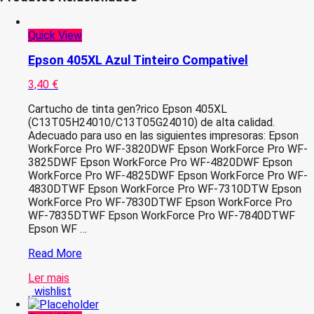
Quick View
Epson 405XL Azul Tinteiro Compativel
3,40
€
Cartucho de tinta gen?rico Epson 405XL
(C13T05H24010/C13T05G24010) de alta calidad.
Adecuado para uso en las siguientes impresoras: Epson
WorkForce Pro WF-3820DWF Epson WorkForce Pro WF-
3825DWF Epson WorkForce Pro WF-4820DWF Epson
WorkForce Pro WF-4825DWF Epson WorkForce Pro WF-
4830DTWF Epson WorkForce Pro WF-7310DTW Epson
WorkForce Pro WF-7830DTWF Epson WorkForce Pro
WF-7835DTWF Epson WorkForce Pro WF-7840DTWF
Epson WF …
Epson
Read More
405XL
Ler mais
Azul
wishlist
Tinteiro
Compativel