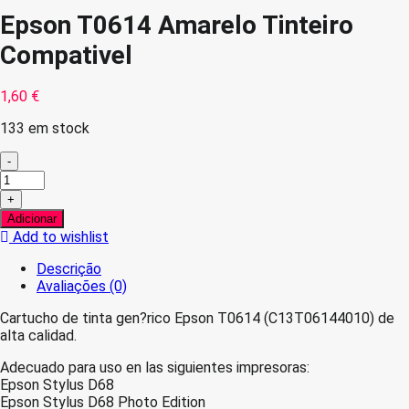
Epson T0614 Amarelo Tinteiro
Compativel
1,60
€
133 em stock
-
Quantidade
de
+
Epson
Adicionar
T0614
Add to wishlist
Amarelo
Tinteiro
Descrição
Compativel
Avaliações (0)
Cartucho de tinta gen?rico Epson T0614 (C13T06144010) de
alta calidad.
Adecuado para uso en las siguientes impresoras:
Epson Stylus D68
Epson Stylus D68 Photo Edition