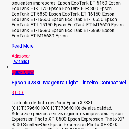
siguientes impresoras: Epson EcoTank ET-5150 Epson
EcoTank ET-5170 Epson EcoTank ET-5800 Epson
EcoTank ET-5850 Epson EcoTank ET-16150 Epson
EcoTank ET-16600 Epson EcoTank ET-16650 Epson
EcoTank ET-L15150 Epson EcoTank ET-M16600 Epson
EcoTank ET-16680 Epson EcoTank ET-5880 Epson
EcoTank ET-M16680 Epson …
Epson
Read More
113
Adicionar
Magenta
wishlist
Frasco
Tinta
Quick View
Compativel
Epson 378XL Magenta Light Tinteiro Compativel
3,00
€
Cartucho de tinta gen?rico Epson 378XL
(C13T37964010/C13T37864010) de alta calidad.
Adecuado para uso en las siguientes impresoras: Epson
Expression Photo XP-8500 Epson Expression Photo XP-
8500 Small-in-One Epson Expression Photo XP-8505