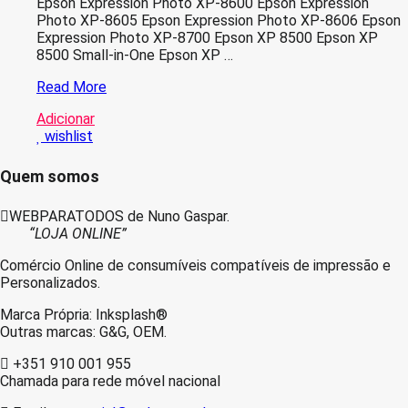
Epson Expression Photo XP-8600 Epson Expression
Photo XP-8605 Epson Expression Photo XP-8606 Epson
Expression Photo XP-8700 Epson XP 8500 Epson XP
8500 Small-in-One Epson XP …
Epson
Read More
378XL
Adicionar
Magenta
wishlist
Light
Tinteiro
Compativel
Quem somos
WEBPARATODOS de Nuno Gaspar.
“LOJA ONLINE”
Comércio Online de consumíveis compatíveis de impressão e
Personalizados.
Marca Própria: Inksplash®
Outras marcas: G&G, OEM.
+351 910 001 955
Chamada para rede móvel nacional