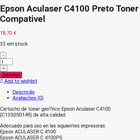
Epson Aculaser C4100 Preto Toner
Compativel
18,70
€
33 em stock
-
Quantidade
de
+
Epson
Adicionar
Aculaser
Add to wishlist
C4100
Preto
Descrição
Toner
Avaliações (0)
Compativel
Cartucho de toner gen?rico Epson Aculaser C4100
(C13S050149) de alta calidad.
Adecuado para uso en las siguientes impresoras:
Epson ACULASER C 4100
Epson ACULASER C 4100PS