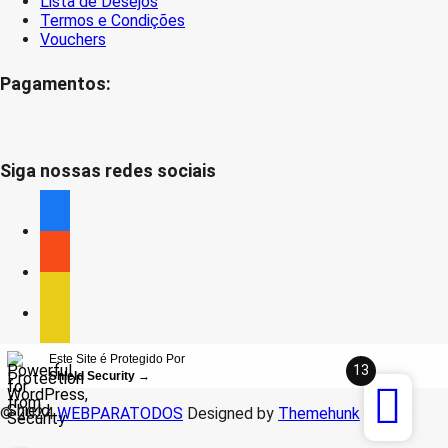
Lista de Desejos
Termos e Condições
Vouchers
Pagamentos:
Siga nossas redes sociais
facebook
facebook
facebook
Este Site é Protegido Por
13
Shield Security
→
© 2024
WEBPARATODOS
Designed by
Themehunk