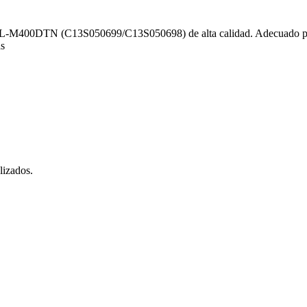
-M400DTN (C13S050699/C13S050698) de alta calidad. Adecuado par
s
lizados.