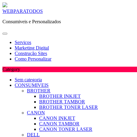
Skip
WEBPARATODOS
to
Consumiveis e Personalizados
content
Serviços
Marketing Digital
Construção Sites
Como Personalizar
Category
Sem categoria
CONSUMIVEIS
BROTHER
BROTHER INKJET
BROTHER TAMBOR
BROTHER TONER LASER
CANON
CANON INKJET
CANON TAMBOR
CANON TONER LASER
DELL