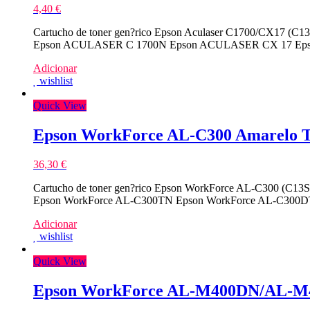
4,40
€
Cartucho de toner gen?rico Epson Aculaser C1700/CX17 (C
Epson ACULASER C 1700N Epson ACULASER CX 17 Epso
Adicionar
wishlist
Quick View
Epson WorkForce AL-C300 Amarelo T
36,30
€
Cartucho de toner gen?rico Epson WorkForce AL-C300 (C13S
Epson WorkForce AL-C300TN Epson WorkForce AL-C300DTN
Adicionar
wishlist
Quick View
Epson WorkForce AL-M400DN/AL-M4