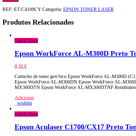
REF:
ET-C4100CY
Categoria:
EPSON TONER LASER
Produtos Relacionados
Quick View
Epson WorkForce AL-M300D Preto To
8,30
€
Cartucho de toner gen?rico Epson WorkForce AL-M300D (C13
Epson WorkForce AL-M300DN Epson WorkForce AL-M300
MX300DTN Epson WorkForce AL-MX300DTNF Rendimiento:
Adicionar
wishlist
Quick View
Epson Aculaser C1700/CX17 Preto To