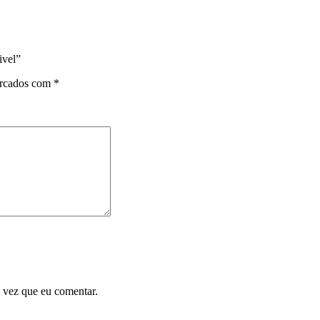
ivel”
arcados com
*
 vez que eu comentar.