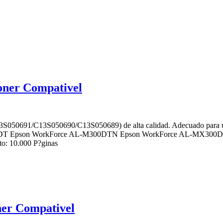
ner Compativel
S050691/C13S050690/C13S050689) de alta calidad. Adecuado para u
DT Epson WorkForce AL-M300DTN Epson WorkForce AL-MX300D
 10.000 P?ginas
ner Compativel