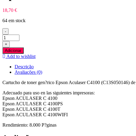
18,70
€
64 em stock
-
Quantidade
de
+
Epson
Adicionar
Aculaser
Add to wishlist
C4100
Azul
Descrição
Toner
Avaliações (0)
Compativel
Cartucho de toner gen?rico Epson Aculaser C4100 (C13S050146) de a
Adecuado para uso en las siguientes impresoras:
Epson ACULASER C 4100
Epson ACULASER C 4100PS
Epson ACULASER C 4100T
Epson ACULASER C 4100WIFI
Rendimiento: 8.000 P?ginas