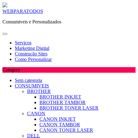
Skip
WEBPARATODOS
to
Consumiveis e Personalizados
content
Serviços
Marketing Digital
Construção Sites
Como Personalizar
Category
Sem categoria
CONSUMIVEIS
BROTHER
BROTHER INKJET
BROTHER TAMBOR
BROTHER TONER LASER
CANON
CANON INKJET
CANON TAMBOR
CANON TONER LASER
DELL