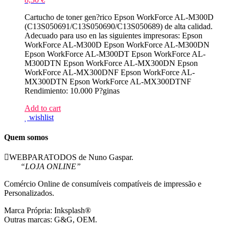
Cartucho de toner gen?rico Epson WorkForce AL-M300D
(C13S050691/C13S050690/C13S050689) de alta calidad.
Adecuado para uso en las siguientes impresoras: Epson
WorkForce AL-M300D Epson WorkForce AL-M300DN
Epson WorkForce AL-M300DT Epson WorkForce AL-
M300DTN Epson WorkForce AL-MX300DN Epson
WorkForce AL-MX300DNF Epson WorkForce AL-
MX300DTN Epson WorkForce AL-MX300DTNF
Rendimiento: 10.000 P?ginas
Add to cart
wishlist
Quem somos
WEBPARATODOS de Nuno Gaspar.
“LOJA ONLINE”
Comércio Online de consumíveis compatíveis de impressão e
Personalizados.
Marca Própria: Inksplash®
Outras marcas: G&G, OEM.