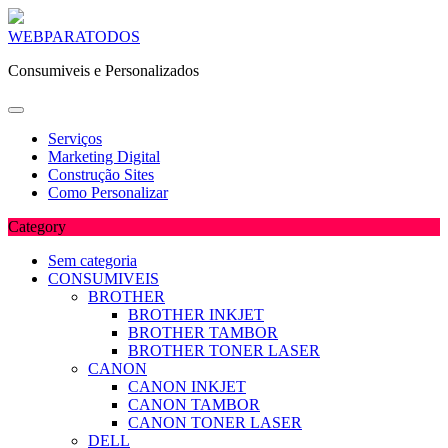
Skip
WEBPARATODOS
to
Consumiveis e Personalizados
content
Serviços
Marketing Digital
Construção Sites
Como Personalizar
Category
Sem categoria
CONSUMIVEIS
BROTHER
BROTHER INKJET
BROTHER TAMBOR
BROTHER TONER LASER
CANON
CANON INKJET
CANON TAMBOR
CANON TONER LASER
DELL