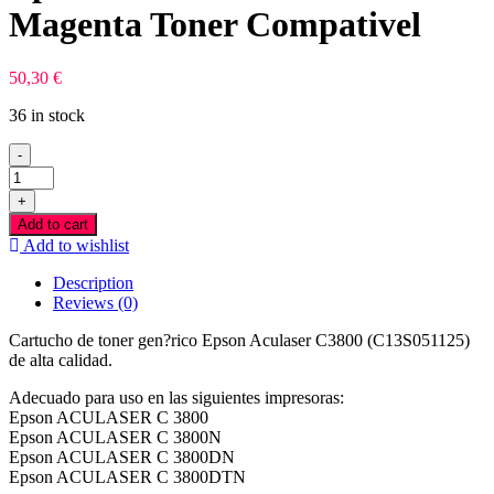
Magenta Toner Compativel
50,30
€
36 in stock
-
Epson
Aculaser
+
C3800
Add to cart
Magenta
Add to wishlist
Toner
Compativel
Description
quantity
Reviews (0)
Cartucho de toner gen?rico Epson Aculaser C3800 (C13S051125)
de alta calidad.
Adecuado para uso en las siguientes impresoras:
Epson ACULASER C 3800
Epson ACULASER C 3800N
Epson ACULASER C 3800DN
Epson ACULASER C 3800DTN