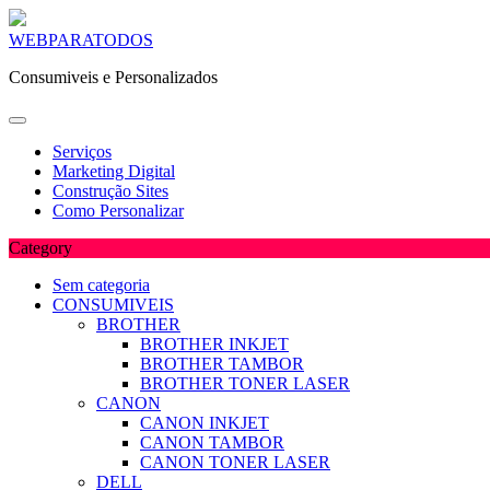
Skip
WEBPARATODOS
to
Consumiveis e Personalizados
content
Serviços
Marketing Digital
Construção Sites
Como Personalizar
Category
Sem categoria
CONSUMIVEIS
BROTHER
BROTHER INKJET
BROTHER TAMBOR
BROTHER TONER LASER
CANON
CANON INKJET
CANON TAMBOR
CANON TONER LASER
DELL