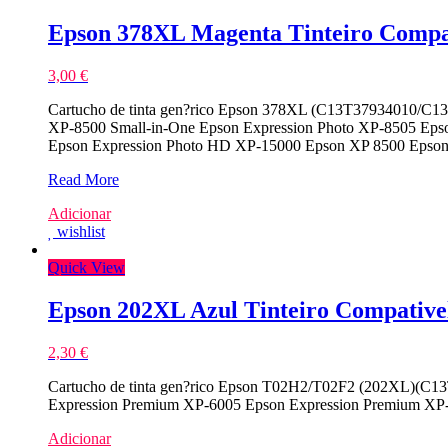
Epson 378XL Magenta Tinteiro Compa
3,00
€
Cartucho de tinta gen?rico Epson 378XL (C13T37934010/C13T3
XP-8500 Small-in-One Epson Expression Photo XP-8505 Eps
Epson Expression Photo HD XP-15000 Epson XP 8500 Epso
Epson
Read More
378XL
Adicionar
Magenta
wishlist
Tinteiro
Compativel
Quick View
Epson 202XL Azul Tinteiro Compative
2,30
€
Cartucho de tinta gen?rico Epson T02H2/T02F2 (202XL)(C13T
Expression Premium XP-6005 Epson Expression Premium XP
Adicionar