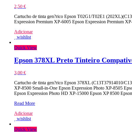
2,50
€
Cartucho de tinta gen?rico Epson T02G1/T02E1 (202XL)(C13T
Expression Premium XP-6005 Epson Expression Premium XP
Adicionar
wishlist
Quick View
Epson 378XL Preto Tinteiro Compativ
3,00
€
Cartucho de tinta gen?rico Epson 378XL (C13T37914010/C13T3
XP-8500 Small-in-One Epson Expression Photo XP-8505 Eps
Epson Expression Photo HD XP-15000 Epson XP 8500 Epso
Epson
Read More
378XL
Adicionar
Preto
wishlist
Tinteiro
Compativel
Quick View