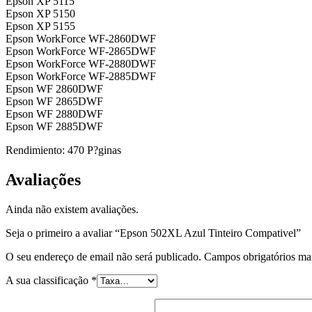
Epson XP 5115
Epson XP 5150
Epson XP 5155
Epson WorkForce WF-2860DWF
Epson WorkForce WF-2865DWF
Epson WorkForce WF-2880DWF
Epson WorkForce WF-2885DWF
Epson WF 2860DWF
Epson WF 2865DWF
Epson WF 2880DWF
Epson WF 2885DWF
Rendimiento: 470 P?ginas
Avaliações
Ainda não existem avaliações.
Seja o primeiro a avaliar “Epson 502XL Azul Tinteiro Compativel”
O seu endereço de email não será publicado.
Campos obrigatórios m
A sua classificação
*