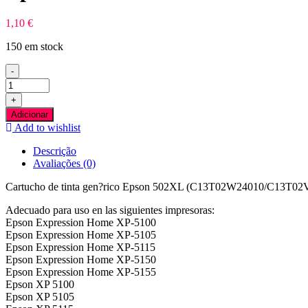
1,10
€
150 em stock
-
Quantidade
de
+
Epson
Adicionar
502XL
Add to wishlist
Azul
Tinteiro
Descrição
Compativel
Avaliações (0)
Cartucho de tinta gen?rico Epson 502XL (C13T02W24010/C13T02V24
Adecuado para uso en las siguientes impresoras:
Epson Expression Home XP-5100
Epson Expression Home XP-5105
Epson Expression Home XP-5115
Epson Expression Home XP-5150
Epson Expression Home XP-5155
Epson XP 5100
Epson XP 5105