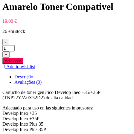
Amarelo Toner Compativel
19,00
€
26 em stock
-
Quantidade
de
+
Konica
Adicionar
Minolta
Add to wishlist
TNP22
Amarelo
Descrição
Toner
Avaliações (0)
Compativel
Cartucho de toner gen?rico Develop Ineo +35/+35P
(TNP22Y/A0X52D2) de alta calidad.
Adecuado para uso en las siguientes impresoras:
Develop Ineo +35
Develop Ineo +35P
Develop Ineo Plus 35
Develop Ineo Plus 35P