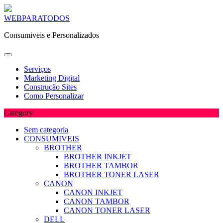
Skip
WEBPARATODOS
to
Consumiveis e Personalizados
content
Serviços
Marketing Digital
Construção Sites
Como Personalizar
Category
Sem categoria
CONSUMIVEIS
BROTHER
BROTHER INKJET
BROTHER TAMBOR
BROTHER TONER LASER
CANON
CANON INKJET
CANON TAMBOR
CANON TONER LASER
DELL