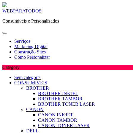
Skip
WEBPARATODOS
to
Consumiveis e Personalizados
content
Serviços
Marketing Digital
Construção Sites
Como Personalizar
Category
Sem categoria
CONSUMIVEIS
BROTHER
BROTHER INKJET
BROTHER TAMBOR
BROTHER TONER LASER
CANON
CANON INKJET
CANON TAMBOR
CANON TONER LASER
DELL