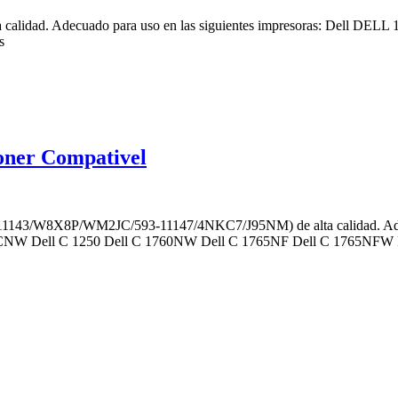
lta calidad. Adecuado para uso en las siguientes impresoras: Dell
s
oner Compativel
3-11143/W8X8P/WM2JC/593-11147/4NKC7/J95NM) de alta calidad. Adec
 Dell C 1250 Dell C 1760NW Dell C 1765NF Dell C 1765NFW Re