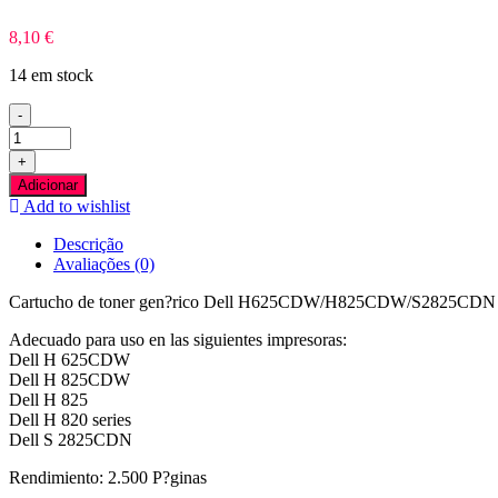
8,10
€
14 em stock
-
Quantidade
de
+
Dell
Adicionar
H625CDW/H825CDW/S2825CDN
Add to wishlist
Azul
Toner
Descrição
Compativel
Avaliações (0)
Cartucho de toner gen?rico Dell H625CDW/H825CDW/S2825CDN (5
Adecuado para uso en las siguientes impresoras:
Dell H 625CDW
Dell H 825CDW
Dell H 825
Dell H 820 series
Dell S 2825CDN
Rendimiento: 2.500 P?ginas