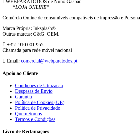
WEBPARATODOS de Nuno Gaspar.
“LOJA ONLINE”
Comércio Online de consumíveis compatíveis de impressão e Persona
Marca Própria: Inksplash®
Outras marcas: G&G, OEM.
+351 910 001 955
Chamada para rede móvel nacional
Email:
comercial@webparatodos.pt
Apoio ao Cliente
Condições de Utilização
Despesas de Envio
Garantia
Política de Cookies (UE)
Politica de Privacidade
Quem Somos
Termos e Condições
Livro de Reclamações