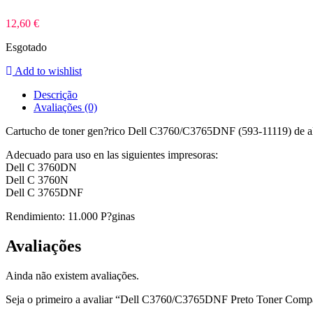
12,60
€
Esgotado
Add to wishlist
Descrição
Avaliações (0)
Cartucho de toner gen?rico Dell C3760/C3765DNF (593-11119) de alt
Adecuado para uso en las siguientes impresoras:
Dell C 3760DN
Dell C 3760N
Dell C 3765DNF
Rendimiento: 11.000 P?ginas
Avaliações
Ainda não existem avaliações.
Seja o primeiro a avaliar “Dell C3760/C3765DNF Preto Toner Compa