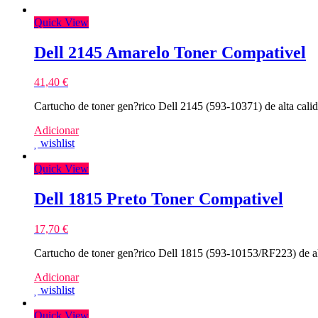
Quick View
Dell 2145 Amarelo Toner Compativel
41,40
€
Cartucho de toner gen?rico Dell 2145 (593-10371) de alta ca
Adicionar
wishlist
Quick View
Dell 1815 Preto Toner Compativel
17,70
€
Cartucho de toner gen?rico Dell 1815 (593-10153/RF223) de a
Adicionar
wishlist
Quick View