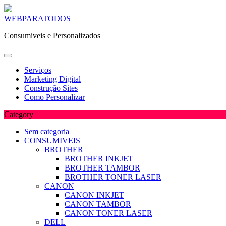
Skip
WEBPARATODOS
to
Consumiveis e Personalizados
content
Serviços
Marketing Digital
Construção Sites
Como Personalizar
Category
Sem categoria
CONSUMIVEIS
BROTHER
BROTHER INKJET
BROTHER TAMBOR
BROTHER TONER LASER
CANON
CANON INKJET
CANON TAMBOR
CANON TONER LASER
DELL