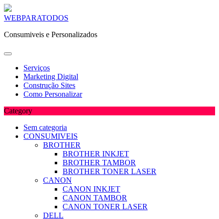
Skip
WEBPARATODOS
to
Consumiveis e Personalizados
content
Serviços
Marketing Digital
Construção Sites
Como Personalizar
Category
Sem categoria
CONSUMIVEIS
BROTHER
BROTHER INKJET
BROTHER TAMBOR
BROTHER TONER LASER
CANON
CANON INKJET
CANON TAMBOR
CANON TONER LASER
DELL