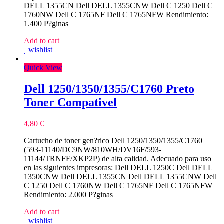
DELL 1355CN Dell DELL 1355CNW Dell C 1250 Dell C
1760NW Dell C 1765NF Dell C 1765NFW Rendimiento:
1.400 P?ginas
Add to cart
wishlist
Quick View
Dell 1250/1350/1355/C1760 Preto
Toner Compativel
4,80
€
Cartucho de toner gen?rico Dell 1250/1350/1355/C1760
(593-11140/DC9NW/810WH/DV16F/593-
11144/TRNFF/XKP2P) de alta calidad. Adecuado para uso
en las siguientes impresoras: Dell DELL 1250C Dell DELL
1350CNW Dell DELL 1355CN Dell DELL 1355CNW Dell
C 1250 Dell C 1760NW Dell C 1765NF Dell C 1765NFW
Rendimiento: 2.000 P?ginas
Add to cart
wishlist