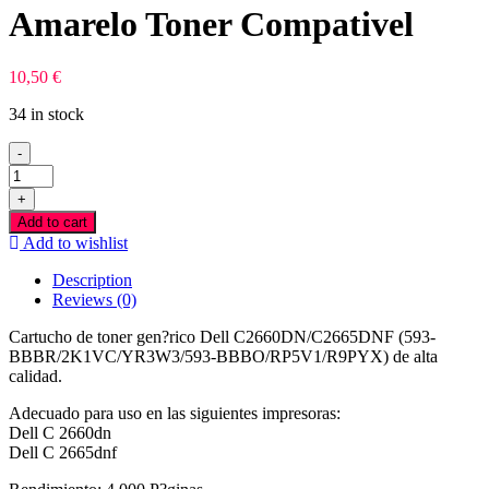
Amarelo Toner Compativel
10,50
€
34 in stock
-
Dell
C2660DN/C2665DNF
+
Amarelo
Add to cart
Toner
Add to wishlist
Compativel
quantity
Description
Reviews (0)
Cartucho de toner gen?rico Dell C2660DN/C2665DNF (593-
BBBR/2K1VC/YR3W3/593-BBBO/RP5V1/R9PYX) de alta
calidad.
Adecuado para uso en las siguientes impresoras:
Dell C 2660dn
Dell C 2665dnf