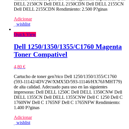
DELL 2150CN Dell DELL 2150CDN Dell DELL 2155CN
Dell DELL 2155CDN Rendimiento: 2.500 P?ginas
Adicionar
wishlist
Quick View
Dell 1250/1350/1355/C1760 Magenta
Toner Compativel
4,80
€
Cartucho de toner gen?rico Dell 1250/1350/1355/C1760
(593-11142/4DV2W/XMX5D/593-11146/HX76J/MHT79)
de alta calidad. Adecuado para uso en las siguientes
impresoras: Dell DELL 1250C Dell DELL 1350CNW Dell
DELL 1355CN Dell DELL 1355CNW Dell C 1250 Dell C
1760NW Dell C 1765NF Dell C 1765NFW Rendimiento:
1.400 P?ginas
Adicionar
wishlist