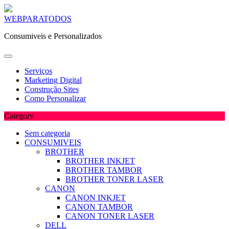
Skip
WEBPARATODOS
to
Consumiveis e Personalizados
content
Serviços
Marketing Digital
Construção Sites
Como Personalizar
Category
Sem categoria
CONSUMIVEIS
BROTHER
BROTHER INKJET
BROTHER TAMBOR
BROTHER TONER LASER
CANON
CANON INKJET
CANON TAMBOR
CANON TONER LASER
DELL