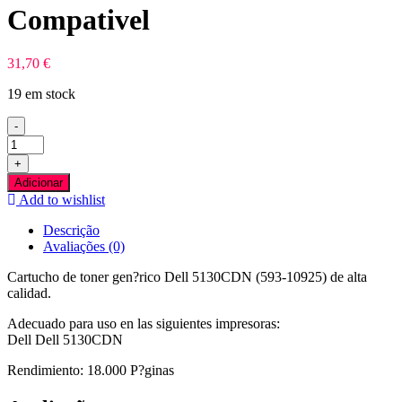
Compativel
31,70
€
19 em stock
-
Quantidade
de
+
Dell
Adicionar
5130CDN
Add to wishlist
Preto
Toner
Descrição
Compativel
Avaliações (0)
Cartucho de toner gen?rico Dell 5130CDN (593-10925) de alta
calidad.
Adecuado para uso en las siguientes impresoras:
Dell Dell 5130CDN
Rendimiento: 18.000 P?ginas