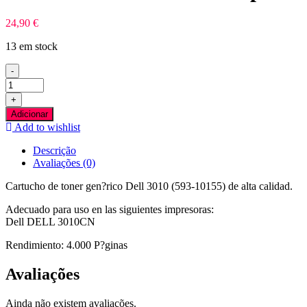
24,90
€
13 em stock
-
Quantidade
de
+
Dell
Adicionar
3010
Add to wishlist
Azul
Toner
Descrição
Compativel
Avaliações (0)
Cartucho de toner gen?rico Dell 3010 (593-10155) de alta calidad.
Adecuado para uso en las siguientes impresoras:
Dell DELL 3010CN
Rendimiento: 4.000 P?ginas
Avaliações
Ainda não existem avaliações.