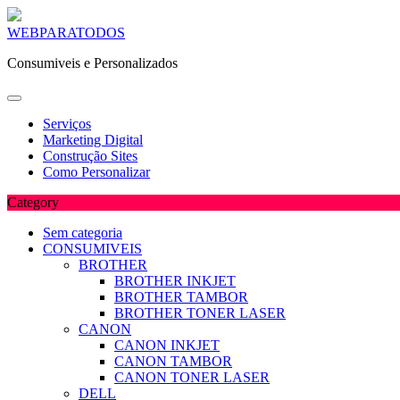
Skip
WEBPARATODOS
to
Consumiveis e Personalizados
content
Serviços
Marketing Digital
Construção Sites
Como Personalizar
Category
Sem categoria
CONSUMIVEIS
BROTHER
BROTHER INKJET
BROTHER TAMBOR
BROTHER TONER LASER
CANON
CANON INKJET
CANON TAMBOR
CANON TONER LASER
DELL