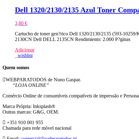
Dell 1320/2130/2135 Azul Toner Compa
3,80
€
Cartucho de toner gen?rico Dell 1320/2130/2135 (593-10259
2130CN Dell DELL 2135CN Rendimiento: 2.000 P?ginas
Adicionar
wishlist
Quem somos
WEBPARATODOS de Nuno Gaspar.
“LOJA ONLINE”
Comércio Online de consumíveis compatíveis de impressão e Persona
Marca Própria: Inksplash®
Outras marcas: G&G, OEM.
+351 910 001 955
Chamada para rede móvel nacional
Email:
comercial@webparatodos.pt