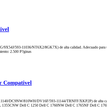
ivel
XG/9X54J/593-11036/NT6X2/8GK7X) de alta calidad. Adecuado para u
nto: 2.500 P?ginas
r Compativel
3-11140/DC9NW/810WH/DV16F/593-11144/TRNFF/XKP2P) de alta calida
355CNW Dell C 1250 Dell C 1760NW Dell C 1765NF Dell C 1765