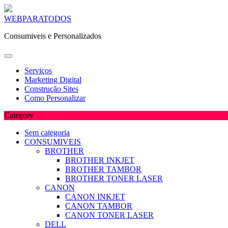
Skip
WEBPARATODOS
to
Consumiveis e Personalizados
content
Serviços
Marketing Digital
Construção Sites
Como Personalizar
Category
Sem categoria
CONSUMIVEIS
BROTHER
BROTHER INKJET
BROTHER TAMBOR
BROTHER TONER LASER
CANON
CANON INKJET
CANON TAMBOR
CANON TONER LASER
DELL