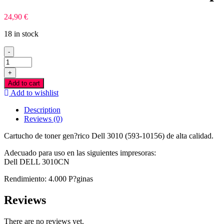
24,90
€
18 in stock
-
Dell
3010
+
Amarelo
Add to cart
Toner
Add to wishlist
Compativel
quantity
Description
Reviews (0)
Cartucho de toner gen?rico Dell 3010 (593-10156) de alta calidad.
Adecuado para uso en las siguientes impresoras:
Dell DELL 3010CN
Rendimiento: 4.000 P?ginas
Reviews
There are no reviews yet.