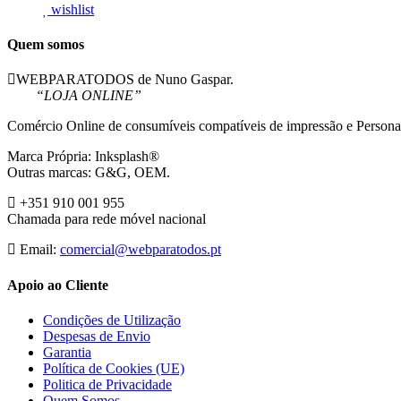
wishlist
Quem somos
WEBPARATODOS de Nuno Gaspar.
“LOJA ONLINE”
Comércio Online de consumíveis compatíveis de impressão e Persona
Marca Própria: Inksplash®
Outras marcas: G&G, OEM.
+351 910 001 955
Chamada para rede móvel nacional
Email:
comercial@webparatodos.pt
Apoio ao Cliente
Condições de Utilização
Despesas de Envio
Garantia
Política de Cookies (UE)
Politica de Privacidade
Quem Somos