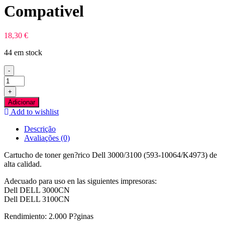
Compativel
18,30
€
44 em stock
-
Quantidade
de
+
Dell
Adicionar
3000/3100
Add to wishlist
Azul
Toner
Descrição
Compativel
Avaliações (0)
Cartucho de toner gen?rico Dell 3000/3100 (593-10064/K4973) de
alta calidad.
Adecuado para uso en las siguientes impresoras:
Dell DELL 3000CN
Dell DELL 3100CN
Rendimiento: 2.000 P?ginas