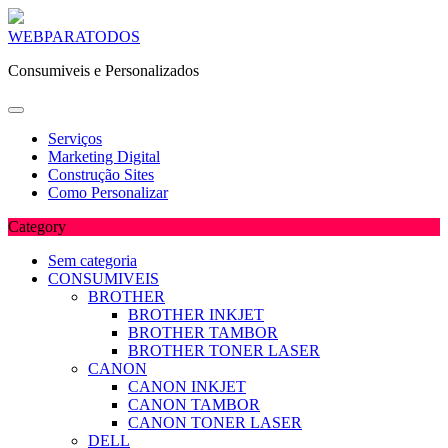
Skip
WEBPARATODOS
to
Consumiveis e Personalizados
content
Serviços
Marketing Digital
Construção Sites
Como Personalizar
Category
Sem categoria
CONSUMIVEIS
BROTHER
BROTHER INKJET
BROTHER TAMBOR
BROTHER TONER LASER
CANON
CANON INKJET
CANON TAMBOR
CANON TONER LASER
DELL