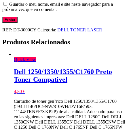
Guardar o meu nome, email e site neste navegador para a
próxima vez que eu comentar.
REF:
DT-3000CY
Categoria:
DELL TONER LASER
Produtos Relacionados
Quick View
Dell 1250/1350/1355/C1760 Preto
Toner Compativel
4,80
€
Cartucho de toner gen?rico Dell 1250/1350/1355/C1760
(593-11140/DC9NW/810WH/DV16F/593-
11144/TRNFF/XKP2P) de alta calidad. Adecuado para uso
en las siguientes impresoras: Dell DELL 1250C Dell DELL
1350CNW Dell DELL 1355CN Dell DELL 1355CNW Dell
C 1250 Dell C 1760NW Dell C 1765NF Dell C 1765NFW