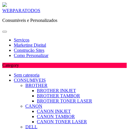
Skip
WEBPARATODOS
to
Consumiveis e Personalizados
content
Serviços
Marketing Digital
Construção Sites
Como Personalizar
Category
Sem categoria
CONSUMIVEIS
BROTHER
BROTHER INKJET
BROTHER TAMBOR
BROTHER TONER LASER
CANON
CANON INKJET
CANON TAMBOR
CANON TONER LASER
DELL