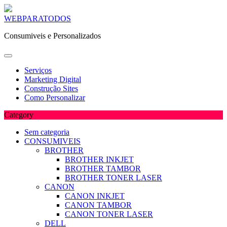
Skip
WEBPARATODOS
to
Consumiveis e Personalizados
content
Serviços
Marketing Digital
Construção Sites
Como Personalizar
Category
Sem categoria
CONSUMIVEIS
BROTHER
BROTHER INKJET
BROTHER TAMBOR
BROTHER TONER LASER
CANON
CANON INKJET
CANON TAMBOR
CANON TONER LASER
DELL