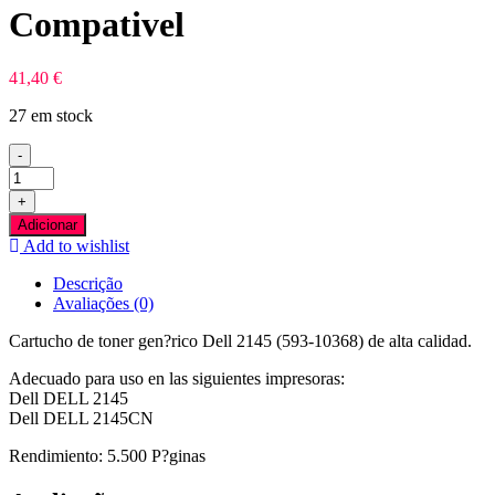
Compativel
41,40
€
27 em stock
-
Quantidade
de
+
Dell
Adicionar
2145
Add to wishlist
Preto
Toner
Descrição
Compativel
Avaliações (0)
Cartucho de toner gen?rico Dell 2145 (593-10368) de alta calidad.
Adecuado para uso en las siguientes impresoras:
Dell DELL 2145
Dell DELL 2145CN
Rendimiento: 5.500 P?ginas