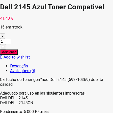
Dell 2145 Azul Toner Compativel
41,40
€
15 em stock
-
Quantidade
de
+
Dell
Adicionar
2145
Add to wishlist
Azul
Toner
Descrição
Compativel
Avaliações (0)
Cartucho de toner gen?rico Dell 2145 (593-10369) de alta
calidad.
Adecuado para uso en las siguientes impresoras:
Dell DELL 2145
Dell DELL 2145CN
Rendimiento: 5.000 P?ginas