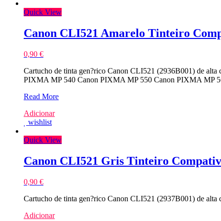
Compativel
Quick View
Canon CLI521 Amarelo Tinteiro Comp
0,90
€
Cartucho de tinta gen?rico Canon CLI521 (2936B001) de alt
PIXMA MP 540 Canon PIXMA MP 550 Canon PIXMA MP 5
Canon
Read More
CLI521
Adicionar
Amarelo
wishlist
Tinteiro
Compativel
Quick View
Canon CLI521 Gris Tinteiro Compativ
0,90
€
Cartucho de tinta gen?rico Canon CLI521 (2937B001) de alt
Adicionar