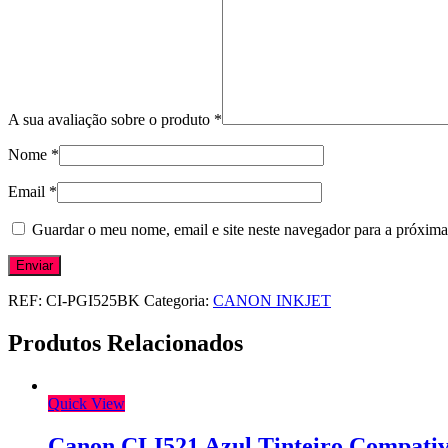
A sua avaliação sobre o produto
*
Nome
*
Email
*
Guardar o meu nome, email e site neste navegador para a próxima
REF:
CI-PGI525BK
Categoria:
CANON INKJET
Produtos Relacionados
Quick View
Canon CLI521 Azul Tinteiro Compativ