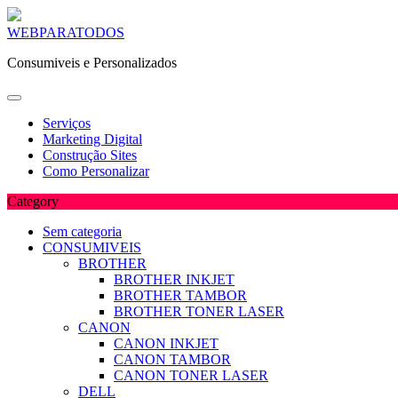
Skip
WEBPARATODOS
to
Consumiveis e Personalizados
content
Serviços
Marketing Digital
Construção Sites
Como Personalizar
Category
Sem categoria
CONSUMIVEIS
BROTHER
BROTHER INKJET
BROTHER TAMBOR
BROTHER TONER LASER
CANON
CANON INKJET
CANON TAMBOR
CANON TONER LASER
DELL