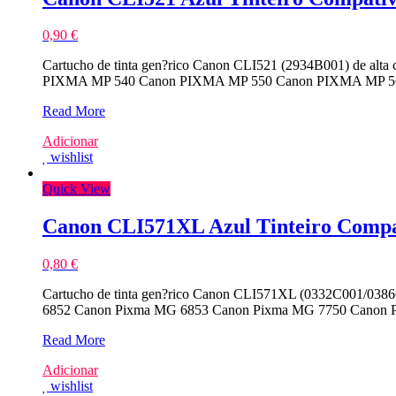
0,90
€
Cartucho de tinta gen?rico Canon CLI521 (2934B001) de alt
PIXMA MP 540 Canon PIXMA MP 550 Canon PIXMA MP 5
Canon
Read More
CLI521
Adicionar
Azul
wishlist
Tinteiro
Compativel
Quick View
Canon CLI571XL Azul Tinteiro Compa
0,80
€
Cartucho de tinta gen?rico Canon CLI571XL (0332C001/0386
6852 Canon Pixma MG 6853 Canon Pixma MG 7750 Canon 
Canon
Read More
CLI571XL
Adicionar
Azul
wishlist
Tinteiro