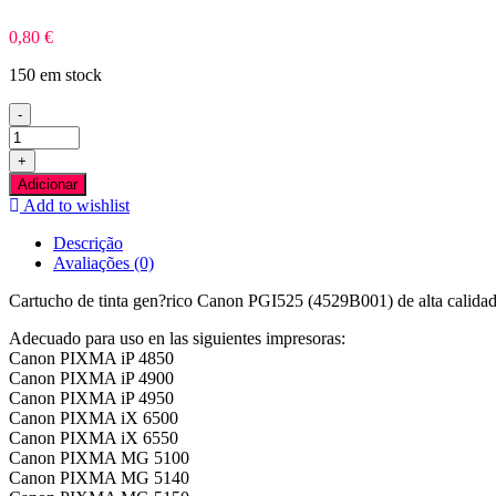
0,80
€
150 em stock
-
Quantidade
de
+
Canon
Adicionar
PGI525
Add to wishlist
Preto
Tinteiro
Descrição
Compativel
Avaliações (0)
Cartucho de tinta gen?rico Canon PGI525 (4529B001) de alta calidad
Adecuado para uso en las siguientes impresoras:
Canon PIXMA iP 4850
Canon PIXMA iP 4900
Canon PIXMA iP 4950
Canon PIXMA iX 6500
Canon PIXMA iX 6550
Canon PIXMA MG 5100
Canon PIXMA MG 5140