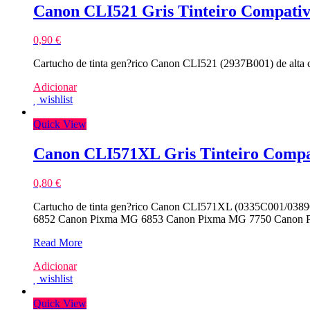
Canon CLI521 Gris Tinteiro Compativ
0,90
€
Cartucho de tinta gen?rico Canon CLI521 (2937B001) de alt
Adicionar
wishlist
Quick View
Canon CLI571XL Gris Tinteiro Compa
0,80
€
Cartucho de tinta gen?rico Canon CLI571XL (0335C001/0389
6852 Canon Pixma MG 6853 Canon Pixma MG 7750 Canon 
Canon
Read More
CLI571XL
Adicionar
Gris
wishlist
Tinteiro
Compativel
Quick View