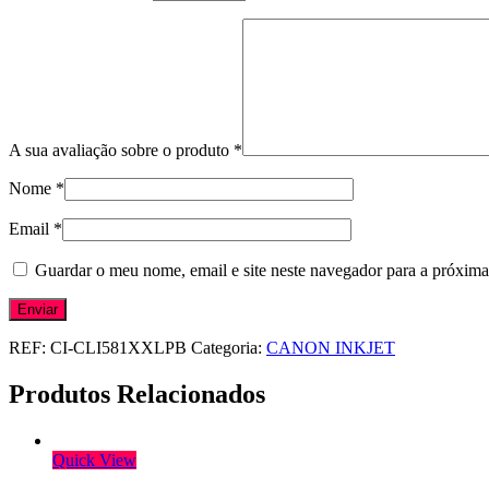
A sua avaliação sobre o produto
*
Nome
*
Email
*
Guardar o meu nome, email e site neste navegador para a próxima
REF:
CI-CLI581XXLPB
Categoria:
CANON INKJET
Produtos Relacionados
Quick View