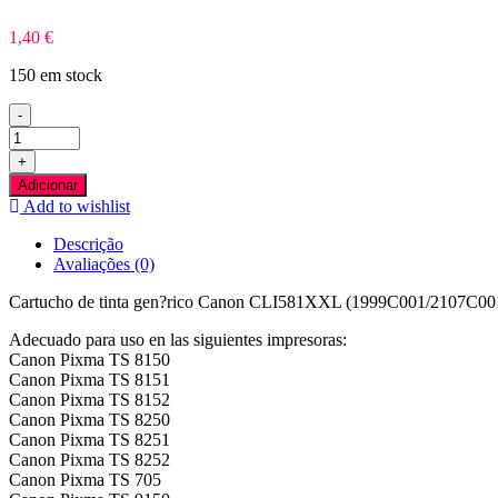
1,40
€
150 em stock
-
Quantidade
de
+
Canon
Adicionar
CLI581XXL
Add to wishlist
Blau
Photo
Descrição
Tinteiro
Avaliações (0)
Compativel
Cartucho de tinta gen?rico Canon CLI581XXL (1999C001/2107C001/
Adecuado para uso en las siguientes impresoras:
Canon Pixma TS 8150
Canon Pixma TS 8151
Canon Pixma TS 8152
Canon Pixma TS 8250
Canon Pixma TS 8251
Canon Pixma TS 8252
Canon Pixma TS 705