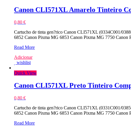
Canon CLI571XL Amarelo Tinteiro Co
0,80
€
Cartucho de tinta gen?rico Canon CLI571XL (0334C001/0388
6852 Canon Pixma MG 6853 Canon Pixma MG 7750 Canon 
Canon
Read More
CLI571XL
Adicionar
Amarelo
wishlist
Tinteiro
Compativel
Quick View
Canon CLI571XL Preto Tinteiro Comp
0,80
€
Cartucho de tinta gen?rico Canon CLI571XL (0331C001/0385
6852 Canon Pixma MG 6853 Canon Pixma MG 7750 Canon 
Canon
Read More
CLI571XL