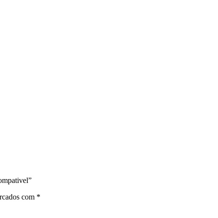
ompativel”
arcados com
*