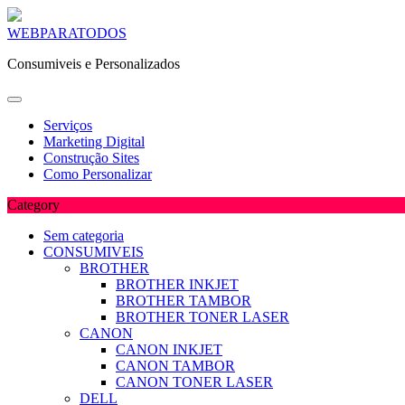
Skip
WEBPARATODOS
to
Consumiveis e Personalizados
content
Serviços
Marketing Digital
Construção Sites
Como Personalizar
Category
Sem categoria
CONSUMIVEIS
BROTHER
BROTHER INKJET
BROTHER TAMBOR
BROTHER TONER LASER
CANON
CANON INKJET
CANON TAMBOR
CANON TONER LASER
DELL