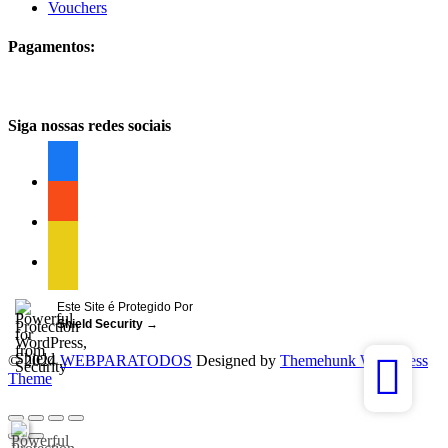
Vouchers
Pagamentos:
Siga nossas redes sociais
facebook
facebook
facebook
Este Site é Protegido Por
Shield Security
→
© 2024
WEBPARATODOS
Designed by
Themehunk WordPress
Theme