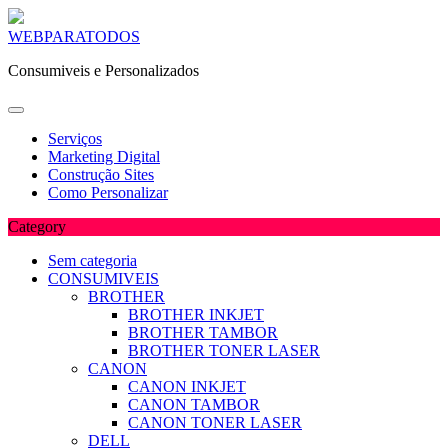
Skip
WEBPARATODOS
to
Consumiveis e Personalizados
content
Serviços
Marketing Digital
Construção Sites
Como Personalizar
Category
Sem categoria
CONSUMIVEIS
BROTHER
BROTHER INKJET
BROTHER TAMBOR
BROTHER TONER LASER
CANON
CANON INKJET
CANON TAMBOR
CANON TONER LASER
DELL