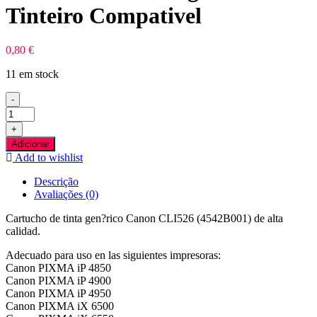
Tinteiro Compativel
0,80
€
11 em stock
-
Quantidade
de
+
Canon
Adicionar
CLI526
Add to wishlist
Magenta
Tinteiro
Descrição
Compativel
Avaliações (0)
Cartucho de tinta gen?rico Canon CLI526 (4542B001) de alta
calidad.
Adecuado para uso en las siguientes impresoras:
Canon PIXMA iP 4850
Canon PIXMA iP 4900
Canon PIXMA iP 4950
Canon PIXMA iX 6500