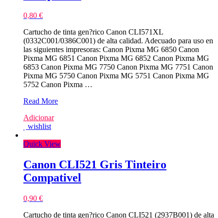
0,80
€
Cartucho de tinta gen?rico Canon CLI571XL
(0332C001/0386C001) de alta calidad. Adecuado para uso en
las siguientes impresoras: Canon Pixma MG 6850 Canon
Pixma MG 6851 Canon Pixma MG 6852 Canon Pixma MG
6853 Canon Pixma MG 7750 Canon Pixma MG 7751 Canon
Pixma MG 5750 Canon Pixma MG 5751 Canon Pixma MG
5752 Canon Pixma …
Canon
Read More
CLI571XL
Adicionar
Azul
wishlist
Tinteiro
Compativel
Quick View
Canon CLI521 Gris Tinteiro
Compativel
0,90
€
Cartucho de tinta gen?rico Canon CLI521 (2937B001) de alta