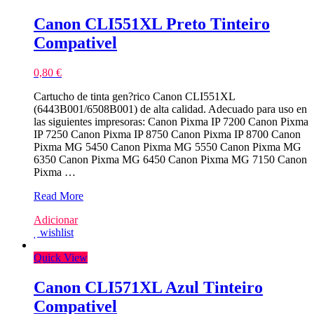
Canon CLI551XL Preto Tinteiro
Compativel
0,80
€
Cartucho de tinta gen?rico Canon CLI551XL
(6443B001/6508B001) de alta calidad. Adecuado para uso en
las siguientes impresoras: Canon Pixma IP 7200 Canon Pixma
IP 7250 Canon Pixma IP 8750 Canon Pixma IP 8700 Canon
Pixma MG 5450 Canon Pixma MG 5550 Canon Pixma MG
6350 Canon Pixma MG 6450 Canon Pixma MG 7150 Canon
Pixma …
Canon
Read More
CLI551XL
Adicionar
Preto
wishlist
Tinteiro
Compativel
Quick View
Canon CLI571XL Azul Tinteiro
Compativel