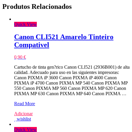
Produtos Relacionados
Quick View
Canon CLI521 Amarelo Tinteiro
Compativel
0,90
€
Cartucho de tinta gen?rico Canon CLI521 (2936B001) de alta
calidad. Adecuado para uso en las siguientes impresoras:
Canon PIXMA iP 3600 Canon PIXMA iP 4600 Canon
PIXMA iP 4700 Canon PIXMA MP 540 Canon PIXMA MP
550 Canon PIXMA MP 560 Canon PIXMA MP 620 Canon
PIXMA MP 630 Canon PIXMA MP 640 Canon PIXMA …
Canon
Read More
CLI521
Adicionar
Amarelo
wishlist
Tinteiro
Compativel
Quick View