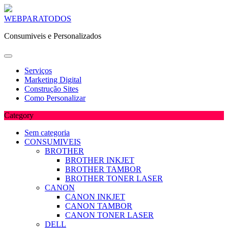
Skip
WEBPARATODOS
to
Consumiveis e Personalizados
content
Serviços
Marketing Digital
Construção Sites
Como Personalizar
Category
Sem categoria
CONSUMIVEIS
BROTHER
BROTHER INKJET
BROTHER TAMBOR
BROTHER TONER LASER
CANON
CANON INKJET
CANON TAMBOR
CANON TONER LASER
DELL