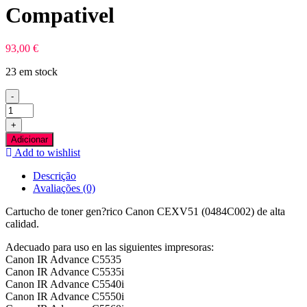
Compativel
93,00
€
23 em stock
-
Quantidade
de
+
Canon
Adicionar
CEXV51
Add to wishlist
Amarelo
Toner
Descrição
Compativel
Avaliações (0)
Cartucho de toner gen?rico Canon CEXV51 (0484C002) de alta
calidad.
Adecuado para uso en las siguientes impresoras:
Canon IR Advance C5535
Canon IR Advance C5535i
Canon IR Advance C5540i
Canon IR Advance C5550i