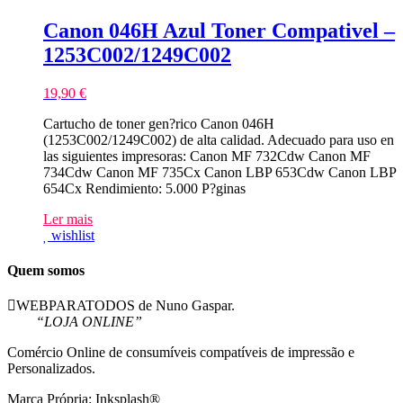
Toner
Compativel
Canon 046H Azul Toner Compativel –
–
1253C002/1249C002
3019C002/3015C002
19,90
€
Cartucho de toner gen?rico Canon 046H
(1253C002/1249C002) de alta calidad. Adecuado para uso en
las siguientes impresoras: Canon MF 732Cdw Canon MF
734Cdw Canon MF 735Cx Canon LBP 653Cdw Canon LBP
654Cx Rendimiento: 5.000 P?ginas
Ler mais
wishlist
Quem somos
WEBPARATODOS de Nuno Gaspar.
“LOJA ONLINE”
Comércio Online de consumíveis compatíveis de impressão e
Personalizados.
Marca Própria: Inksplash®