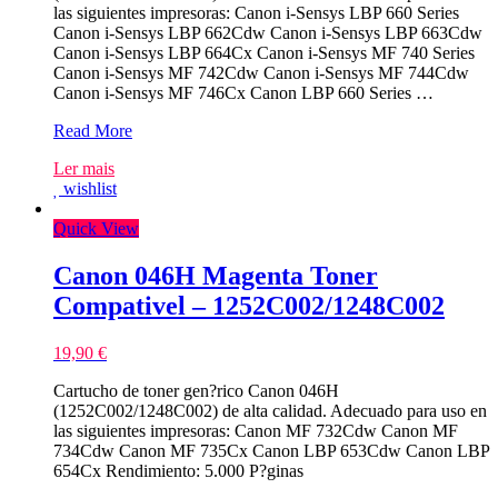
las siguientes impresoras: Canon i-Sensys LBP 660 Series
Canon i-Sensys LBP 662Cdw Canon i-Sensys LBP 663Cdw
Canon i-Sensys LBP 664Cx Canon i-Sensys MF 740 Series
Canon i-Sensys MF 742Cdw Canon i-Sensys MF 744Cdw
Canon i-Sensys MF 746Cx Canon LBP 660 Series …
Canon
Read More
055H
Ler mais
Azul
wishlist
Toner
Compativel
Quick View
–
3019C002/3015C002
Canon 046H Magenta Toner
Compativel – 1252C002/1248C002
19,90
€
Cartucho de toner gen?rico Canon 046H
(1252C002/1248C002) de alta calidad. Adecuado para uso en
las siguientes impresoras: Canon MF 732Cdw Canon MF
734Cdw Canon MF 735Cx Canon LBP 653Cdw Canon LBP
654Cx Rendimiento: 5.000 P?ginas