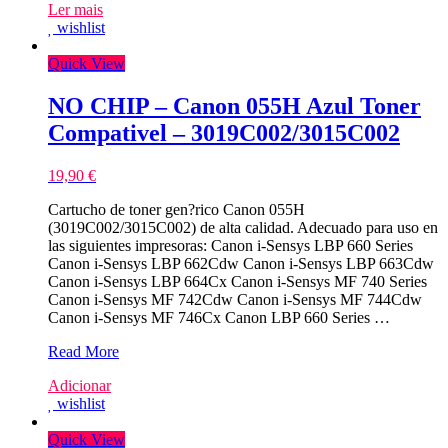
Ler mais
wishlist
Quick View
NO CHIP – Canon 055H Azul Toner
Compativel – 3019C002/3015C002
19,90
€
Cartucho de toner gen?rico Canon 055H
(3019C002/3015C002) de alta calidad. Adecuado para uso en
las siguientes impresoras: Canon i-Sensys LBP 660 Series
Canon i-Sensys LBP 662Cdw Canon i-Sensys LBP 663Cdw
Canon i-Sensys LBP 664Cx Canon i-Sensys MF 740 Series
Canon i-Sensys MF 742Cdw Canon i-Sensys MF 744Cdw
Canon i-Sensys MF 746Cx Canon LBP 660 Series …
NO
Read More
CHIP
Adicionar
–
wishlist
Canon
055H
Quick View
Azul