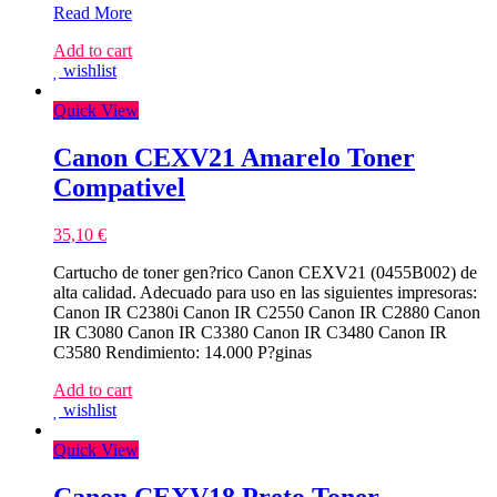
NO
Read More
CHIP
Add to cart
–
wishlist
Canon
055H
Quick View
Azul
Toner
Compativel
Canon CEXV21 Amarelo Toner
–
Compativel
3019C002/3015C002
35,10
€
Cartucho de toner gen?rico Canon CEXV21 (0455B002) de
alta calidad. Adecuado para uso en las siguientes impresoras:
Canon IR C2380i Canon IR C2550 Canon IR C2880 Canon
IR C3080 Canon IR C3380 Canon IR C3480 Canon IR
C3580 Rendimiento: 14.000 P?ginas
Add to cart
wishlist
Quick View