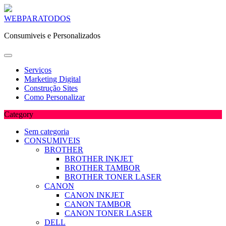
Skip
WEBPARATODOS
to
Consumiveis e Personalizados
content
Serviços
Marketing Digital
Construção Sites
Como Personalizar
Category
Sem categoria
CONSUMIVEIS
BROTHER
BROTHER INKJET
BROTHER TAMBOR
BROTHER TONER LASER
CANON
CANON INKJET
CANON TAMBOR
CANON TONER LASER
DELL