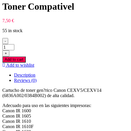
Toner Compativel
7,50
€
55 in stock
-
Canon
CEXV5/CEXV14
+
Preto
Add to cart
Toner
Add to wishlist
Compativel
quantity
Description
Reviews (0)
Cartucho de toner gen?rico Canon CEXV5/CEXV14
(6836A002/0384B002) de alta calidad.
Adecuado para uso en las siguientes impresoras:
Canon IR 1600
Canon IR 1605
Canon IR 1610
Canon IR 1610F