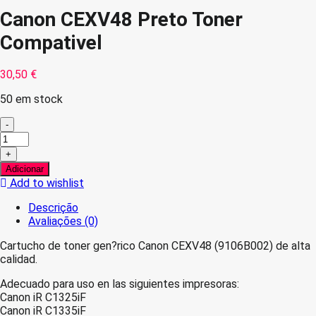
Canon CEXV48 Preto Toner
Compativel
30,50
€
50 em stock
-
Quantidade
de
+
Canon
Adicionar
CEXV48
Add to wishlist
Preto
Toner
Descrição
Compativel
Avaliações (0)
Cartucho de toner gen?rico Canon CEXV48 (9106B002) de alta
calidad.
Adecuado para uso en las siguientes impresoras:
Canon iR C1325iF
Canon iR C1335iF