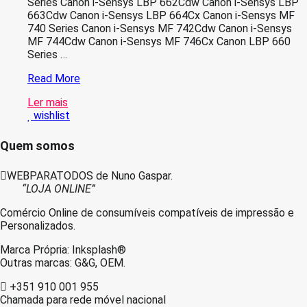
Series Canon i-Sensys LBP 662Cdw Canon i-Sensys LBP
663Cdw Canon i-Sensys LBP 664Cx Canon i-Sensys MF
740 Series Canon i-Sensys MF 742Cdw Canon i-Sensys
MF 744Cdw Canon i-Sensys MF 746Cx Canon LBP 660
Series …
Canon
Read More
055H
Ler mais
Magenta
wishlist
Toner
Compativel
–
Quem somos
3018C002/3014C002
WEBPARATODOS de Nuno Gaspar.
“LOJA ONLINE”
Comércio Online de consumíveis compatíveis de impressão e
Personalizados.
Marca Própria: Inksplash®
Outras marcas: G&G, OEM.
+351 910 001 955
Chamada para rede móvel nacional