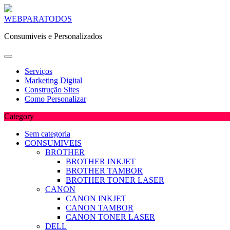
Skip
WEBPARATODOS
to
Consumiveis e Personalizados
content
Serviços
Marketing Digital
Construção Sites
Como Personalizar
Category
Sem categoria
CONSUMIVEIS
BROTHER
BROTHER INKJET
BROTHER TAMBOR
BROTHER TONER LASER
CANON
CANON INKJET
CANON TAMBOR
CANON TONER LASER
DELL