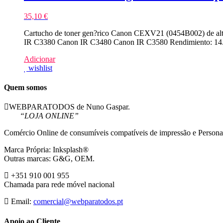
35,10
€
Cartucho de toner gen?rico Canon CEXV21 (0454B002) de alt
IR C3380 Canon IR C3480 Canon IR C3580 Rendimiento: 14.
Adicionar
wishlist
Quem somos
WEBPARATODOS de Nuno Gaspar.
“LOJA ONLINE”
Comércio Online de consumíveis compatíveis de impressão e Persona
Marca Própria: Inksplash®
Outras marcas: G&G, OEM.
+351 910 001 955
Chamada para rede móvel nacional
Email:
comercial@webparatodos.pt
Apoio ao Cliente