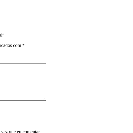
el”
arcados com
*
 vez que eu comentar.