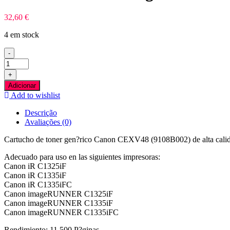
32,60
€
4 em stock
-
Quantidade
de
+
Canon
Adicionar
CEXV48
Add to wishlist
Magenta
Toner
Descrição
Compativel
Avaliações (0)
Cartucho de toner gen?rico Canon CEXV48 (9108B002) de alta cali
Adecuado para uso en las siguientes impresoras:
Canon iR C1325iF
Canon iR C1335iF
Canon iR C1335iFC
Canon imageRUNNER C1325iF
Canon imageRUNNER C1335iF
Canon imageRUNNER C1335iFC
Rendimiento: 11.500 P?ginas