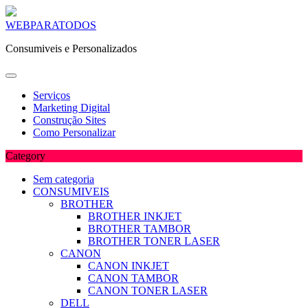
Skip
WEBPARATODOS
to
Consumiveis e Personalizados
content
Serviços
Marketing Digital
Construção Sites
Como Personalizar
Category
Sem categoria
CONSUMIVEIS
BROTHER
BROTHER INKJET
BROTHER TAMBOR
BROTHER TONER LASER
CANON
CANON INKJET
CANON TAMBOR
CANON TONER LASER
DELL