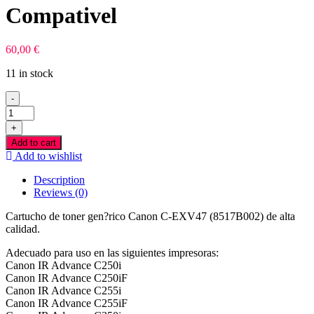
Compativel
60,00
€
11 in stock
-
Canon
CEXV47
+
Azul
Add to cart
Toner
Add to wishlist
Compativel
quantity
Description
Reviews (0)
Cartucho de toner gen?rico Canon C-EXV47 (8517B002) de alta
calidad.
Adecuado para uso en las siguientes impresoras:
Canon IR Advance C250i
Canon IR Advance C250iF
Canon IR Advance C255i
Canon IR Advance C255iF