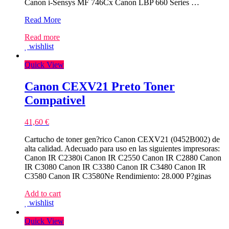
Canon i-Sensys MF 746Cx Canon LBP 660 Series …
Canon
Read More
055H
Read more
Magenta
wishlist
Toner
Compativel
Quick View
–
3018C002/3014C002
Canon CEXV21 Preto Toner
Compativel
41,60
€
Cartucho de toner gen?rico Canon CEXV21 (0452B002) de
alta calidad. Adecuado para uso en las siguientes impresoras:
Canon IR C2380i Canon IR C2550 Canon IR C2880 Canon
IR C3080 Canon IR C3380 Canon IR C3480 Canon IR
C3580 Canon IR C3580Ne Rendimiento: 28.000 P?ginas
Add to cart
wishlist
Quick View