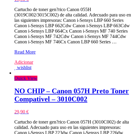
Cartucho de toner gen?rico Canon 055H
(3019C002/3015C002) de alta calidad. Adecuado para uso en
las siguientes impresoras: Canon i-Sensys LBP 660 Series
Canon i-Sensys LBP 662Cdw Canon i-Sensys LBP 663Cdw
Canon i-Sensys LBP 664Cx Canon i-Sensys MF 740 Series
Canon i-Sensys MF 742Cdw Canon i-Sensys MF 744Cdw
Canon i-Sensys MF 746Cx Canon LBP 660 Series …
NO
Read More
CHIP
Adicionar
–
wishlist
Canon
055H
Quick View
Azul
Toner
Compativel
NO CHIP – Canon 057H Preto Toner
–
Compativel – 3010C002
3019C002/3015C002
29,90
€
Cartucho de toner gen?rico Canon 057H (3010C002) de alta
calidad. Adecuado para uso en las siguientes impresoras:
Canon i-Sensys LBP 223dw Canon i-Sensys LBP 226dw