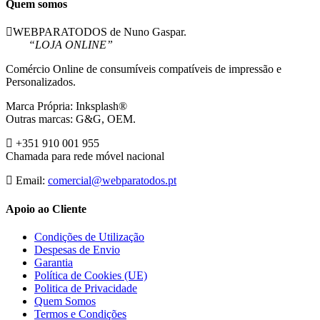
Magenta
Quem somos
Toner
Compativel
WEBPARATODOS de Nuno Gaspar.
–
“LOJA ONLINE”
3018C002/3014C002
Comércio Online de consumíveis compatíveis de impressão e
Personalizados.
Marca Própria: Inksplash®
Outras marcas: G&G, OEM.
+351 910 001 955
Chamada para rede móvel nacional
Email:
comercial@webparatodos.pt
Apoio ao Cliente
Condições de Utilização
Despesas de Envio
Garantia
Política de Cookies (UE)
Politica de Privacidade
Quem Somos
Termos e Condições