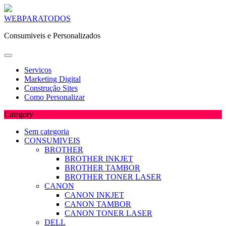
Skip
WEBPARATODOS
to
Consumiveis e Personalizados
content
Serviços
Marketing Digital
Construção Sites
Como Personalizar
Category
Sem categoria
CONSUMIVEIS
BROTHER
BROTHER INKJET
BROTHER TAMBOR
BROTHER TONER LASER
CANON
CANON INKJET
CANON TAMBOR
CANON TONER LASER
DELL