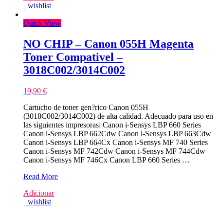
wishlist
Quick View
NO CHIP – Canon 055H Magenta
Toner Compativel –
3018C002/3014C002
19,90
€
Cartucho de toner gen?rico Canon 055H
(3018C002/3014C002) de alta calidad. Adecuado para uso en
las siguientes impresoras: Canon i-Sensys LBP 660 Series
Canon i-Sensys LBP 662Cdw Canon i-Sensys LBP 663Cdw
Canon i-Sensys LBP 664Cx Canon i-Sensys MF 740 Series
Canon i-Sensys MF 742Cdw Canon i-Sensys MF 744Cdw
Canon i-Sensys MF 746Cx Canon LBP 660 Series …
NO
Read More
CHIP
Adicionar
–
wishlist
Canon
055H