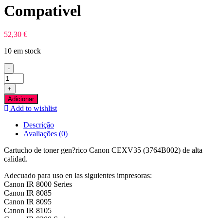
Compativel
52,30
€
10 em stock
-
Quantidade
de
+
Canon
Adicionar
CEXV35
Add to wishlist
Preto
Toner
Descrição
Compativel
Avaliações (0)
Cartucho de toner gen?rico Canon CEXV35 (3764B002) de alta
calidad.
Adecuado para uso en las siguientes impresoras:
Canon IR 8000 Series
Canon IR 8085
Canon IR 8095
Canon IR 8105