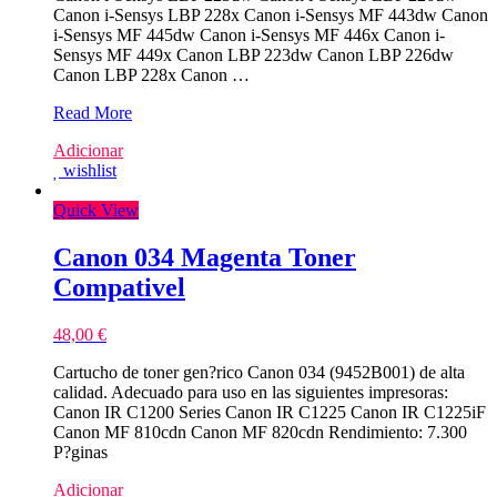
Canon i-Sensys LBP 228x Canon i-Sensys MF 443dw Canon
i-Sensys MF 445dw Canon i-Sensys MF 446x Canon i-
Sensys MF 449x Canon LBP 223dw Canon LBP 226dw
Canon LBP 228x Canon …
NO
Read More
CHIP
Adicionar
–
wishlist
Canon
057H
Quick View
Preto
Toner
Compativel
Canon 034 Magenta Toner
–
Compativel
3010C002
48,00
€
Cartucho de toner gen?rico Canon 034 (9452B001) de alta
calidad. Adecuado para uso en las siguientes impresoras:
Canon IR C1200 Series Canon IR C1225 Canon IR C1225iF
Canon MF 810cdn Canon MF 820cdn Rendimiento: 7.300
P?ginas
Adicionar