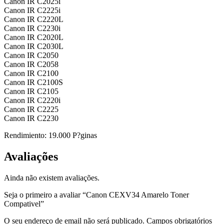
Canon IR C2025i
Canon IR C2225i
Canon IR C2220L
Canon IR C2230i
Canon IR C2020L
Canon IR C2030L
Canon IR C2050
Canon IR C2058
Canon IR C2100
Canon IR C2100S
Canon IR C2105
Canon IR C2220i
Canon IR C2225
Canon IR C2230
Rendimiento: 19.000 P?ginas
Avaliações
Ainda não existem avaliações.
Seja o primeiro a avaliar “Canon CEXV34 Amarelo Toner
Compativel”
O seu endereço de email não será publicado.
Campos obrigatórios