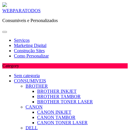
Skip
WEBPARATODOS
to
Consumiveis e Personalizados
content
Serviços
Marketing Digital
Construção Sites
Como Personalizar
Category
Sem categoria
CONSUMIVEIS
BROTHER
BROTHER INKJET
BROTHER TAMBOR
BROTHER TONER LASER
CANON
CANON INKJET
CANON TAMBOR
CANON TONER LASER
DELL