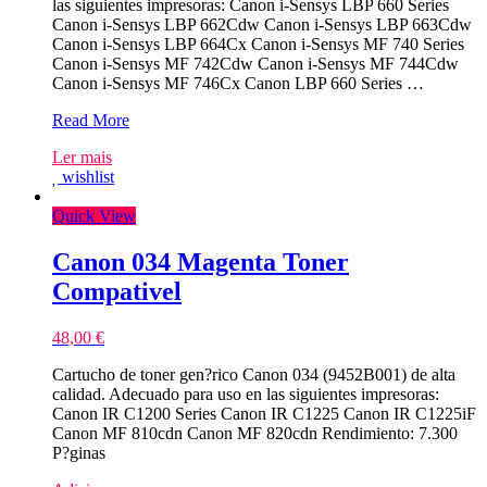
las siguientes impresoras: Canon i-Sensys LBP 660 Series
Canon i-Sensys LBP 662Cdw Canon i-Sensys LBP 663Cdw
Canon i-Sensys LBP 664Cx Canon i-Sensys MF 740 Series
Canon i-Sensys MF 742Cdw Canon i-Sensys MF 744Cdw
Canon i-Sensys MF 746Cx Canon LBP 660 Series …
Canon
Read More
055H
Ler mais
Magenta
wishlist
Toner
Compativel
Quick View
–
3018C002/3014C002
Canon 034 Magenta Toner
Compativel
48,00
€
Cartucho de toner gen?rico Canon 034 (9452B001) de alta
calidad. Adecuado para uso en las siguientes impresoras:
Canon IR C1200 Series Canon IR C1225 Canon IR C1225iF
Canon MF 810cdn Canon MF 820cdn Rendimiento: 7.300
P?ginas