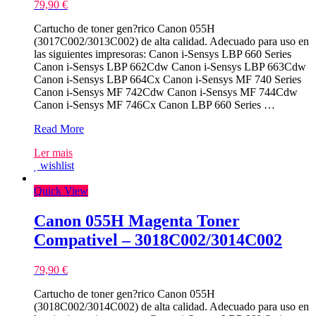
79,90
€
Cartucho de toner gen?rico Canon 055H
(3017C002/3013C002) de alta calidad. Adecuado para uso en
las siguientes impresoras: Canon i-Sensys LBP 660 Series
Canon i-Sensys LBP 662Cdw Canon i-Sensys LBP 663Cdw
Canon i-Sensys LBP 664Cx Canon i-Sensys MF 740 Series
Canon i-Sensys MF 742Cdw Canon i-Sensys MF 744Cdw
Canon i-Sensys MF 746Cx Canon LBP 660 Series …
Canon
Read More
055H
Ler mais
Amarelo
wishlist
Toner
Compativel
Quick View
–
3017C002/3013C002
Canon 055H Magenta Toner
Compativel – 3018C002/3014C002
79,90
€
Cartucho de toner gen?rico Canon 055H
(3018C002/3014C002) de alta calidad. Adecuado para uso en