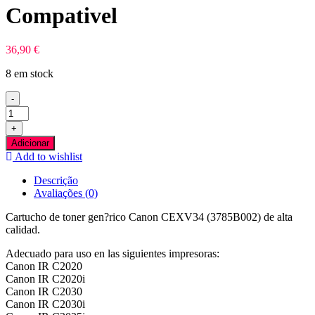
Compativel
36,90
€
8 em stock
-
Quantidade
de
+
Canon
Adicionar
CEXV34
Add to wishlist
Amarelo
Toner
Descrição
Compativel
Avaliações (0)
Cartucho de toner gen?rico Canon CEXV34 (3785B002) de alta
calidad.
Adecuado para uso en las siguientes impresoras:
Canon IR C2020
Canon IR C2020i
Canon IR C2030
Canon IR C2030i