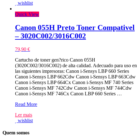
wishlist
Canon
057H
Quick View
Preto
Toner
Compativel
Canon 055H Preto Toner Compativel
–
– 3020C002/3016C002
3010C002
79,90
€
Cartucho de toner gen?rico Canon 055H
(3020C002/3016C002) de alta calidad. Adecuado para uso en
las siguientes impresoras: Canon i-Sensys LBP 660 Series
Canon i-Sensys LBP 662Cdw Canon i-Sensys LBP 663Cdw
Canon i-Sensys LBP 664Cx Canon i-Sensys MF 740 Series
Canon i-Sensys MF 742Cdw Canon i-Sensys MF 744Cdw
Canon i-Sensys MF 746Cx Canon LBP 660 Series …
Canon
Read More
055H
Ler mais
Preto
wishlist
Toner
Compativel
–
Quem somos
3020C002/3016C002