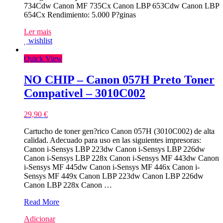
734Cdw Canon MF 735Cx Canon LBP 653Cdw Canon LBP
654Cx Rendimiento: 5.000 P?ginas
Ler mais
wishlist
Quick View
NO CHIP – Canon 057H Preto Toner
Compativel – 3010C002
29,90
€
Cartucho de toner gen?rico Canon 057H (3010C002) de alta
calidad. Adecuado para uso en las siguientes impresoras:
Canon i-Sensys LBP 223dw Canon i-Sensys LBP 226dw
Canon i-Sensys LBP 228x Canon i-Sensys MF 443dw Canon
i-Sensys MF 445dw Canon i-Sensys MF 446x Canon i-
Sensys MF 449x Canon LBP 223dw Canon LBP 226dw
Canon LBP 228x Canon …
NO
Read More
CHIP
Adicionar
–