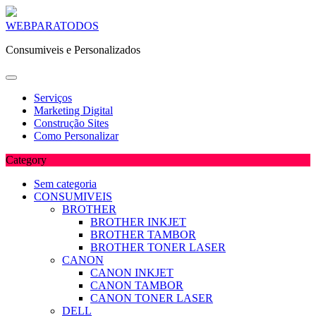
Skip
WEBPARATODOS
to
Consumiveis e Personalizados
content
Serviços
Marketing Digital
Construção Sites
Como Personalizar
Category
Sem categoria
CONSUMIVEIS
BROTHER
BROTHER INKJET
BROTHER TAMBOR
BROTHER TONER LASER
CANON
CANON INKJET
CANON TAMBOR
CANON TONER LASER
DELL