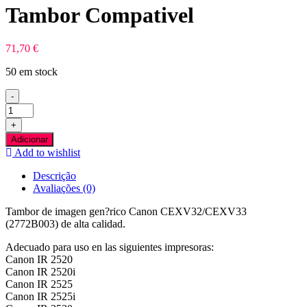
Tambor Compativel
71,70
€
50 em stock
-
Quantidade
de
+
Canon
Adicionar
CEXV32/CEXV33
Add to wishlist
Tambor
Compativel
Descrição
Avaliações (0)
Tambor de imagen gen?rico Canon CEXV32/CEXV33
(2772B003) de alta calidad.
Adecuado para uso en las siguientes impresoras:
Canon IR 2520
Canon IR 2520i
Canon IR 2525
Canon IR 2525i