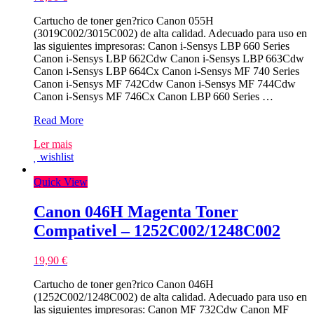
Cartucho de toner gen?rico Canon 055H
(3019C002/3015C002) de alta calidad. Adecuado para uso en
las siguientes impresoras: Canon i-Sensys LBP 660 Series
Canon i-Sensys LBP 662Cdw Canon i-Sensys LBP 663Cdw
Canon i-Sensys LBP 664Cx Canon i-Sensys MF 740 Series
Canon i-Sensys MF 742Cdw Canon i-Sensys MF 744Cdw
Canon i-Sensys MF 746Cx Canon LBP 660 Series …
Canon
Read More
055H
Ler mais
Azul
wishlist
Toner
Compativel
Quick View
–
3019C002/3015C002
Canon 046H Magenta Toner
Compativel – 1252C002/1248C002
19,90
€
Cartucho de toner gen?rico Canon 046H
(1252C002/1248C002) de alta calidad. Adecuado para uso en
las siguientes impresoras: Canon MF 732Cdw Canon MF