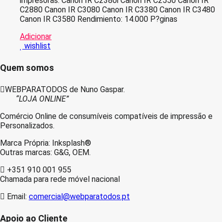
impresoras: Canon IR C2380i Canon IR C2550 Canon IR
C2880 Canon IR C3080 Canon IR C3380 Canon IR C3480
Canon IR C3580 Rendimiento: 14.000 P?ginas
Adicionar
wishlist
Quem somos
WEBPARATODOS de Nuno Gaspar.
“LOJA ONLINE”
Comércio Online de consumíveis compatíveis de impressão e
Personalizados.
Marca Própria: Inksplash®
Outras marcas: G&G, OEM.
+351 910 001 955
Chamada para rede móvel nacional
Email:
comercial@webparatodos.pt
Apoio ao Cliente