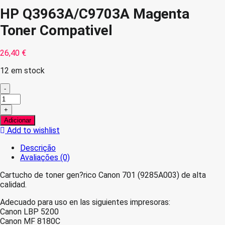
HP Q3963A/C9703A Magenta
Toner Compativel
26,40
€
12 em stock
-
Quantidade
de
+
HP
Adicionar
Q3963A/C9703A
Add to wishlist
Magenta
Toner
Descrição
Compativel
Avaliações (0)
Cartucho de toner gen?rico Canon 701 (9285A003) de alta
calidad.
Adecuado para uso en las siguientes impresoras:
Canon LBP 5200
Canon MF 8180C