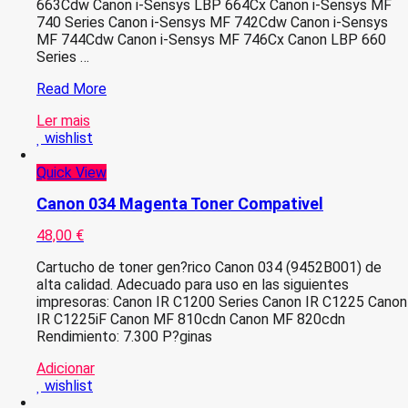
663Cdw Canon i-Sensys LBP 664Cx Canon i-Sensys MF
740 Series Canon i-Sensys MF 742Cdw Canon i-Sensys
MF 744Cdw Canon i-Sensys MF 746Cx Canon LBP 660
Series …
Canon
Read More
055H
Ler mais
Preto
wishlist
Toner
Compativel
Quick View
–
3020C002/3016C002
Canon 034 Magenta Toner Compativel
48,00
€
Cartucho de toner gen?rico Canon 034 (9452B001) de
alta calidad. Adecuado para uso en las siguientes
impresoras: Canon IR C1200 Series Canon IR C1225 Canon
IR C1225iF Canon MF 810cdn Canon MF 820cdn
Rendimiento: 7.300 P?ginas
Adicionar
wishlist