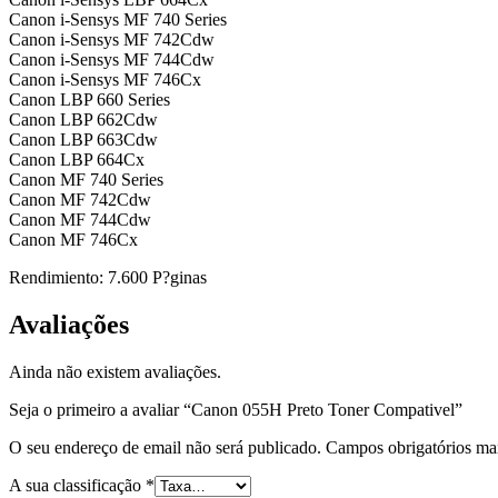
Canon i-Sensys MF 740 Series
Canon i-Sensys MF 742Cdw
Canon i-Sensys MF 744Cdw
Canon i-Sensys MF 746Cx
Canon LBP 660 Series
Canon LBP 662Cdw
Canon LBP 663Cdw
Canon LBP 664Cx
Canon MF 740 Series
Canon MF 742Cdw
Canon MF 744Cdw
Canon MF 746Cx
Rendimiento: 7.600 P?ginas
Avaliações
Ainda não existem avaliações.
Seja o primeiro a avaliar “Canon 055H Preto Toner Compativel”
O seu endereço de email não será publicado.
Campos obrigatórios m
A sua classificação
*