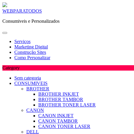
Skip
WEBPARATODOS
to
Consumiveis e Personalizados
content
Serviços
Marketing Digital
Construção Sites
Como Personalizar
Category
Sem categoria
CONSUMIVEIS
BROTHER
BROTHER INKJET
BROTHER TAMBOR
BROTHER TONER LASER
CANON
CANON INKJET
CANON TAMBOR
CANON TONER LASER
DELL