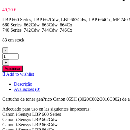
49,20
€
LBP 660 Series, LBP 662Cdw, LBP 663Cdw, LBP 664Cx, MF 740
660 Series, 662Cdw, 663Cdw, 664Cx
740 Series, 742Cdw, 744Cdw, 746Cx
83 em stock
-
Quantidade
de
+
Canon
Adicionar
055H
Add to wishlist
Preto
Toner
Descrição
Compativel
Avaliações (0)
Cartucho de toner gen?rico Canon 055H (3020C002/3016C002) de alt
Adecuado para uso en las siguientes impresoras:
Canon i-Sensys LBP 660 Series
Canon i-Sensys LBP 662Cdw
Canon i-Sensys LBP 663Cdw
Canon i-Sensys LBP 664Cx