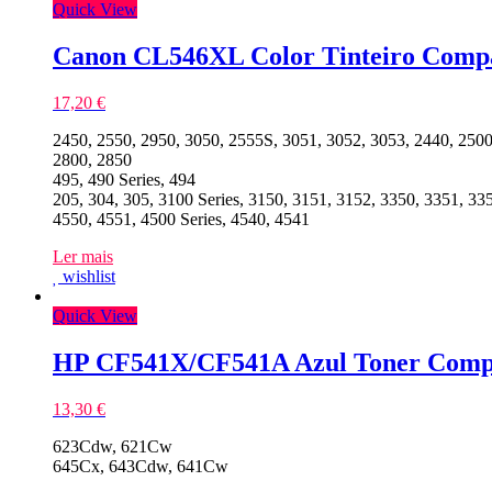
Quick View
Canon CL546XL Color Tinteiro Compa
17,20
€
2450, 2550, 2950, 3050, 2555S, 3051, 3052, 3053, 2440, 2500 
2800, 2850
495, 490 Series, 494
205, 304, 305, 3100 Series, 3150, 3151, 3152, 3350, 3351, 33
4550, 4551, 4500 Series, 4540, 4541
Ler mais
wishlist
Quick View
HP CF541X/CF541A Azul Toner Compa
13,30
€
623Cdw, 621Cw
645Cx, 643Cdw, 641Cw