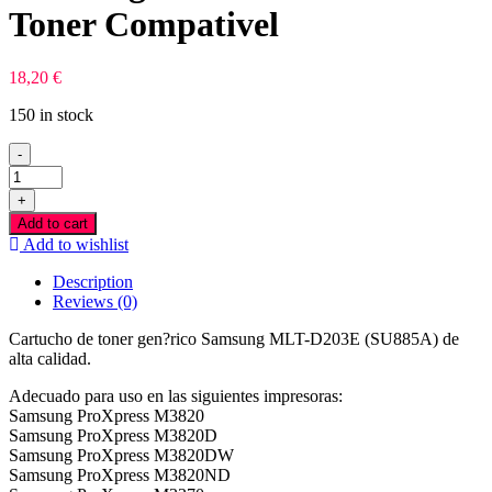
Toner Compativel
18,20
€
150 in stock
-
Samsung
MLT-
+
D203E
Add to cart
Preto
Add to wishlist
Toner
Compativel
Description
quantity
Reviews (0)
Cartucho de toner gen?rico Samsung MLT-D203E (SU885A) de
alta calidad.
Adecuado para uso en las siguientes impresoras:
Samsung ProXpress M3820
Samsung ProXpress M3820D
Samsung ProXpress M3820DW
Samsung ProXpress M3820ND