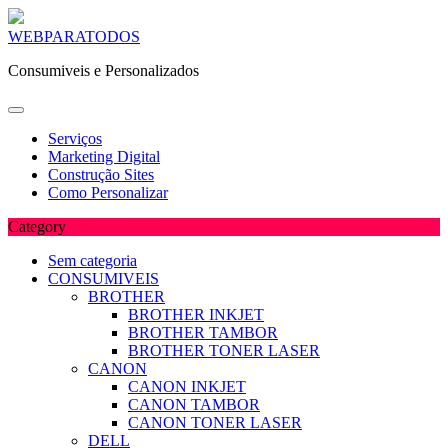
Skip
WEBPARATODOS
to
Consumiveis e Personalizados
content
Serviços
Marketing Digital
Construção Sites
Como Personalizar
Category
Sem categoria
CONSUMIVEIS
BROTHER
BROTHER INKJET
BROTHER TAMBOR
BROTHER TONER LASER
CANON
CANON INKJET
CANON TAMBOR
CANON TONER LASER
DELL